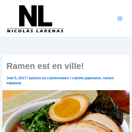
Aller
au
contenu
Ramen est en ville!
Juin 5, 2017
/
laissez un commentaire
/
cuisine japonaise
,
ramen
equateur