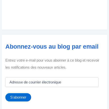
Abonnez-vous au blog par email
Entrez votre e-mail pour vous abonner à ce blog et recevoir
les notifications des nouveaux articles.
A
d
r
e
S'abonner
s
s
e