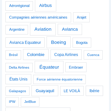
Airbus
Aérorégional
Compagnies aériennes américaines
Arajet
Aviation
Avianca
Argentine
Boeing
Avianca Equateur
Bogota
Colombie
Copa Airlines
Brésil
Cuenca
Équateur
Delta Airlines
Embraer
États Unis
Force aérienne équatorienne
Guayaquil
Ibérie
Galapagos
LE VOILÀ
IPW
JetBlue