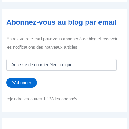
Abonnez-vous au blog par email
Entrez votre e-mail pour vous abonner à ce blog et recevoir
les notifications des nouveaux articles.
A
d
r
e
S'abonner
s
s
e
rejoindre les autres 1.128 les abonnés
d
e
c
o
u