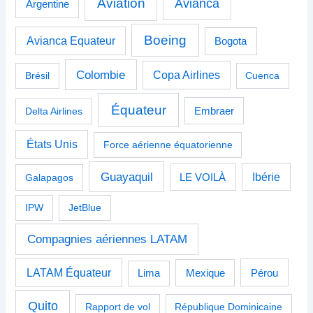
Aviation
Avianca
Argentine
Boeing
Avianca Equateur
Bogota
Colombie
Copa Airlines
Brésil
Cuenca
Équateur
Delta Airlines
Embraer
États Unis
Force aérienne équatorienne
Guayaquil
Ibérie
Galapagos
LE VOILÀ
IPW
JetBlue
Compagnies aériennes LATAM
LATAM Équateur
Pérou
Lima
Mexique
Quito
Rapport de vol
République Dominicaine