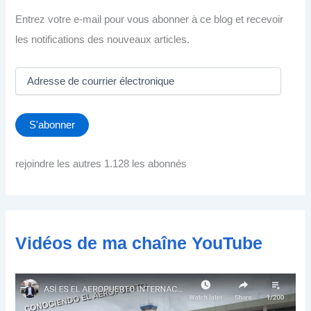
Entrez votre e-mail pour vous abonner à ce blog et recevoir
les notifications des nouveaux articles.
A
d
r
e
S'abonner
s
s
e
rejoindre les autres 1.128 les abonnés
d
e
c
o
u
Vidéos de ma chaîne YouTube
r
r
i
e
r
é