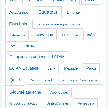
Brésil
Cuenca
Équateur
Delta Airlines
Embraer
États Unis
Force aérienne équatorienne
Guayaquil
Ibérie
Galapagos
LE VOILÀ
IPW
JetBlue
Compagnies aériennes LATAM
LATAM Équateur
Pérou
Lima
Mexique
Quito
Rapport de vol
République Dominicaine
Sécurité aérienne
Apprivoiser
Venezuela
Astuces de voyage
United Airlines