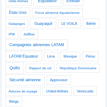
Équateur
Delta Airlines
Embraer
États Unis
Force aérienne équatorienne
Guayaquil
Ibérie
Galapagos
LE VOILÀ
IPW
JetBlue
Compagnies aériennes LATAM
LATAM Équateur
Pérou
Lima
Mexique
Quito
Rapport de vol
République Dominicaine
Sécurité aérienne
Apprivoiser
Venezuela
Astuces de voyage
United Airlines
Wingo