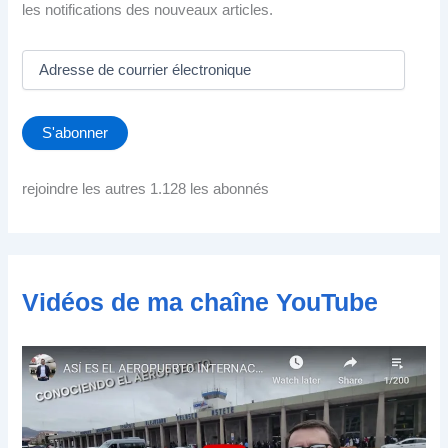
les notifications des nouveaux articles.
A
d
r
e
S'abonner
s
s
e
rejoindre les autres 1.128 les abonnés
d
e
c
o
u
Vidéos de ma chaîne YouTube
r
r
i
e
r
é
l
e