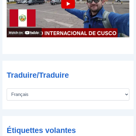
c
t
r
o
n
i
q
u
e
Traduire/Traduire
Étiquettes volantes