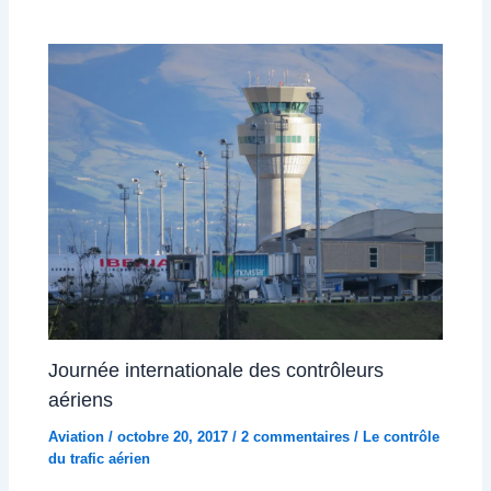
Journée internationale des contrôleurs
aériens
Aviation
/
octobre 20, 2017
/
2 commentaires
/
Le contrôle
du trafic aérien