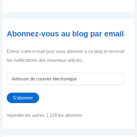
Abonnez-vous au blog par email
Entrez votre e-mail pour vous abonner à ce blog et recevoir
les notifications des nouveaux articles.
A
d
r
e
S'abonner
s
s
e
rejoindre les autres 1.128 les abonnés
d
e
c
o