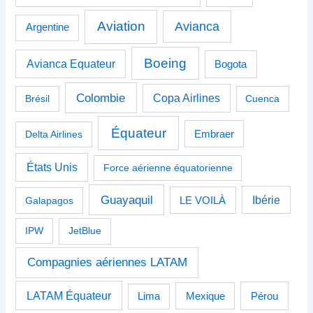
Aviation
Avianca
Argentine
Boeing
Avianca Equateur
Bogota
Colombie
Copa Airlines
Brésil
Cuenca
Équateur
Delta Airlines
Embraer
États Unis
Force aérienne équatorienne
Guayaquil
Ibérie
Galapagos
LE VOILÀ
IPW
JetBlue
Compagnies aériennes LATAM
LATAM Équateur
Pérou
Lima
Mexique