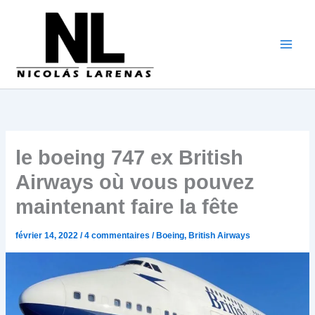
Aller
au
contenu
le boeing 747 ex British
Airways où vous pouvez
maintenant faire la fête
février 14, 2022
/
4 commentaires
/
Boeing
,
British Airways