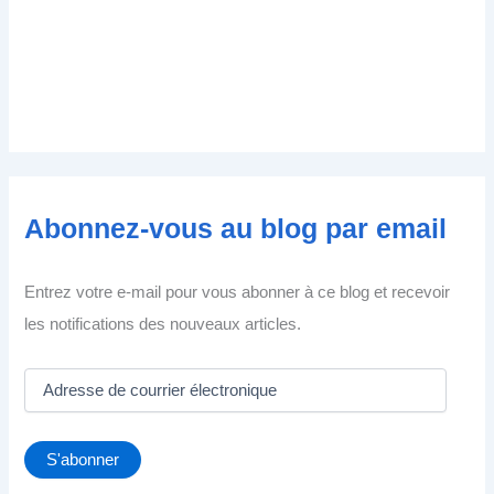
Abonnez-vous au blog par email
Entrez votre e-mail pour vous abonner à ce blog et recevoir
les notifications des nouveaux articles.
A
d
r
e
S'abonner
s
s