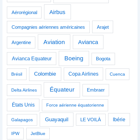
Airbus
Aérorégional
Compagnies aériennes américaines
Arajet
Aviation
Avianca
Argentine
Boeing
Avianca Equateur
Bogota
Colombie
Copa Airlines
Brésil
Cuenca
Équateur
Delta Airlines
Embraer
États Unis
Force aérienne équatorienne
Guayaquil
Ibérie
Galapagos
LE VOILÀ
IPW
JetBlue