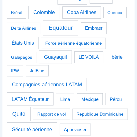
Colombie
Copa Airlines
Brésil
Cuenca
Équateur
Delta Airlines
Embraer
États Unis
Force aérienne équatorienne
Guayaquil
Ibérie
Galapagos
LE VOILÀ
IPW
JetBlue
Compagnies aériennes LATAM
LATAM Équateur
Pérou
Lima
Mexique
Quito
Rapport de vol
République Dominicaine
Sécurité aérienne
Apprivoiser