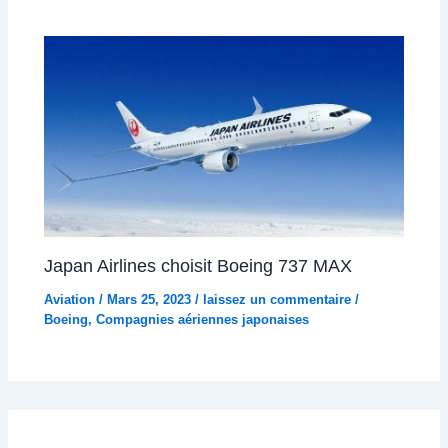
Japan Airlines choisit Boeing 737 MAX
Aviation
/
Mars 25, 2023
/
laissez un commentaire
/
Boeing
,
Compagnies aériennes japonaises