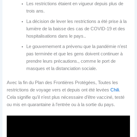
Les restrictions étaient en vigueur depuis plus de
trois ans.
La décision de lever les restrictions a été prise à la
lumière de la baisse des cas de COVID-19 et des
hospitalisations dans le pays..
Le gouvernement a prévenu que la pandémie n’est
pas terminée et que les gens doivent continuer à
prendre leurs précautions., comme le port de
masques et la distanciation sociale.
Avec la fin du Plan des Frontières Protégées, Toutes les
restrictions de voyage vers et depuis ont été levées
Chili
.
Cela signifie qu’il n’est plus nécessaire d’être vacciné, testé
ou mis en quarantaine à l’entrée ou à la sortie du pays.