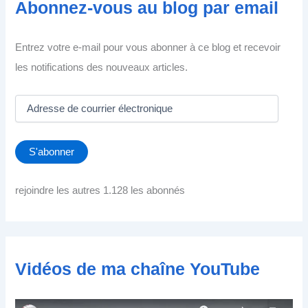
Abonnez-vous au blog par email
Entrez votre e-mail pour vous abonner à ce blog et recevoir
les notifications des nouveaux articles.
A
d
r
e
S'abonner
s
s
e
rejoindre les autres 1.128 les abonnés
d
e
c
o
u
Vidéos de ma chaîne YouTube
r
r
i
e