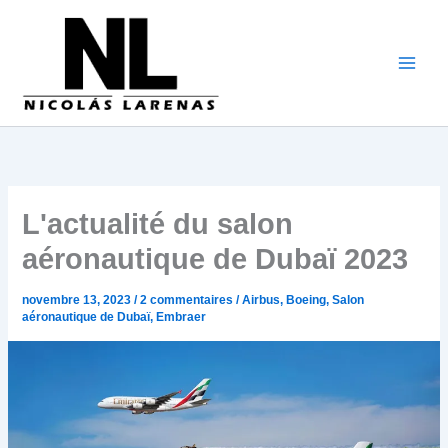
Aller
au
contenu
L'actualité du salon
aéronautique de Dubaï 2023
novembre 13, 2023
/
2 commentaires
/
Airbus
,
Boeing
,
Salon
aéronautique de Dubaï
,
Embraer