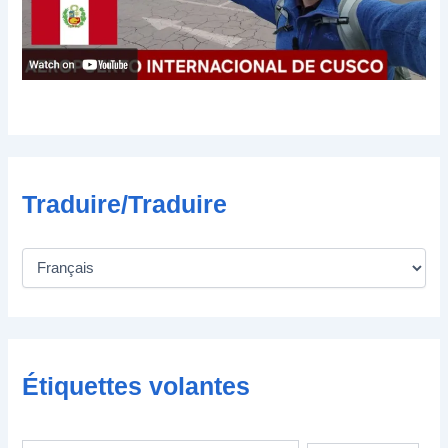
r
o
n
i
q
u
e
Traduire/Traduire
Étiquettes volantes