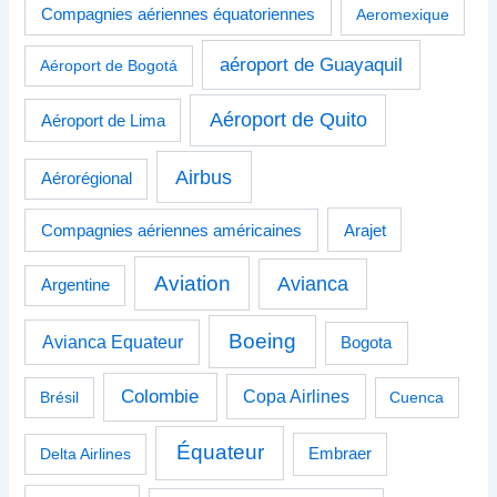
Compagnies aériennes équatoriennes
Aeromexique
aéroport de Guayaquil
Aéroport de Bogotá
Aéroport de Quito
Aéroport de Lima
Airbus
Aérorégional
Compagnies aériennes américaines
Arajet
Aviation
Avianca
Argentine
Boeing
Avianca Equateur
Bogota
Colombie
Copa Airlines
Brésil
Cuenca
Équateur
Delta Airlines
Embraer