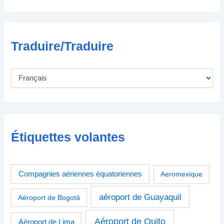
e
Traduire/Traduire
Étiquettes volantes
Compagnies aériennes équatoriennes
Aeromexique
aéroport de Guayaquil
Aéroport de Bogotá
Aéroport de Quito
Aéroport de Lima