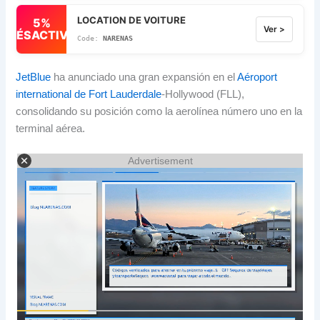
LOCATION DE VOITURE
5%
Ver >
DÉSACTIVÉ
NARENAS
JetBlue
ha anunciado una gran expansión en el
Aéroport
international de Fort Lauderdale
-Hollywood (FLL),
consolidando su posición como la aerolínea número uno en la
terminal aérea
.
Advertisement