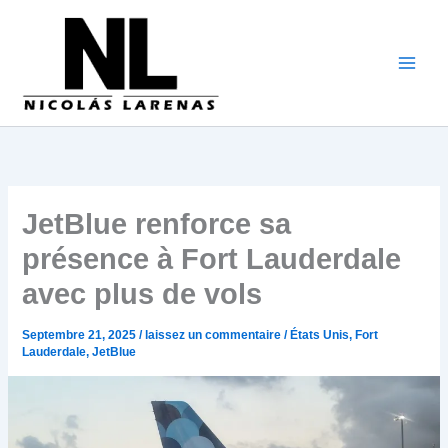
Aller
au
contenu
JetBlue renforce sa
présence à Fort Lauderdale
avec plus de vols
Septembre 21, 2025
/
laissez un commentaire
/
États Unis
,
Fort
Lauderdale
,
JetBlue