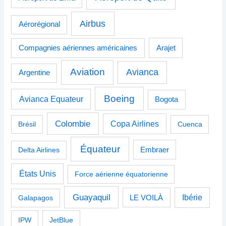
Airbus
Aérorégional
Compagnies aériennes américaines
Arajet
Aviation
Avianca
Argentine
Boeing
Avianca Equateur
Bogota
Colombie
Copa Airlines
Brésil
Cuenca
Équateur
Delta Airlines
Embraer
États Unis
Force aérienne équatorienne
Guayaquil
Ibérie
Galapagos
LE VOILÀ
IPW
JetBlue