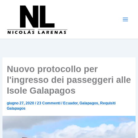
Vai
al
contenuto
Nuovo protocollo per
l'ingresso dei passeggeri alle
Isole Galapagos
giugno 27, 2020
/
23 Commenti
/
Ecuador
,
Galapagos
,
Requisiti
Galapagos