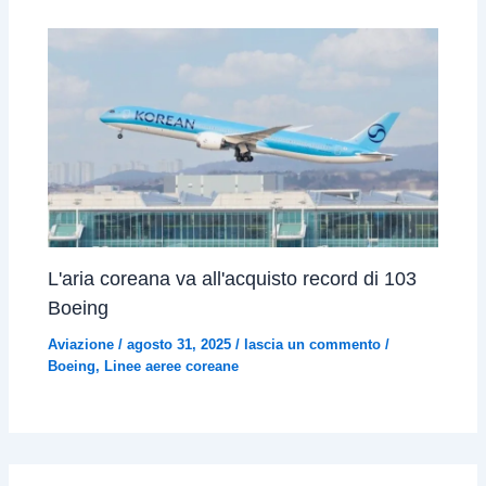
L'aria coreana va all'acquisto record di 103
Boeing
Aviazione
/
agosto 31, 2025
/
lascia un commento
/
Boeing
,
Linee aeree coreane