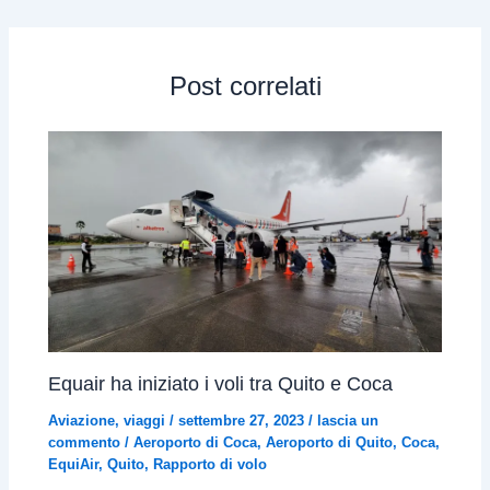
Post correlati
Equair ha iniziato i voli tra Quito e Coca
Aviazione
,
viaggi
/
settembre 27, 2023
/
lascia un
commento
/
Aeroporto di Coca
,
Aeroporto di Quito
,
Coca
,
EquiAir
,
Quito
,
Rapporto di volo