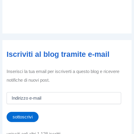
Iscriviti al blog tramite e-mail
Inserisci la tua email per iscriverti a questo blog e ricevere
notifiche di nuovi post.
I
n
d
i
sottoscrivi
r
i
z
unisciti agli altri 1.128 iscritti