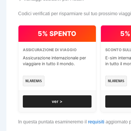
Codici verificati per risparmiare sul tuo prossimo viagg
5% SPENTO
5%
ASSICURAZIONE DI VIAGGIO
SCONTO SULL
Assicurazione internazionale per
E-sim interna
viaggiare in tutto il mondo.
in tutto il mo
NLARENAS
NLARENAS
ver >
In questa puntata esamineremo il
requisiti
aggiornato p