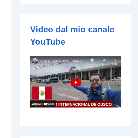
e
-
m
a
i
Video dal mio canale
l
YouTube