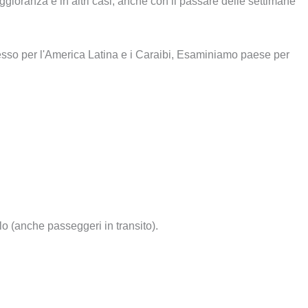
ioranza e in altri casi, anche con il passare delle settimane
resso per l'America Latina e i Caraibi, Esaminiamo paese per
lo (anche passeggeri in transito).