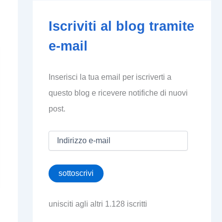
Iscriviti al blog tramite
e-mail
Inserisci la tua email per iscriverti a
questo blog e ricevere notifiche di nuovi
post.
I
n
d
i
sottoscrivi
r
i
z
unisciti agli altri 1.128 iscritti
z
o