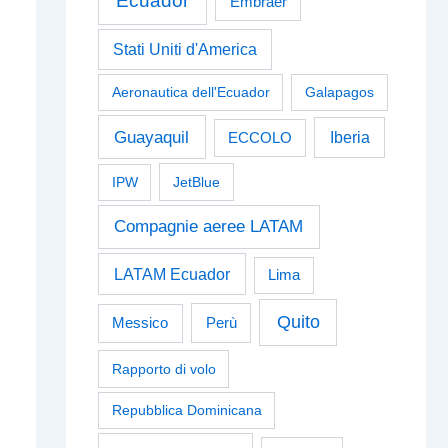
Ecuador
Embraer
Stati Uniti d'America
Aeronautica dell'Ecuador
Galapagos
Guayaquil
Iberia
ECCOLO
IPW
JetBlue
Compagnie aeree LATAM
LATAM Ecuador
Lima
Quito
Perù
Messico
Rapporto di volo
Repubblica Dominicana