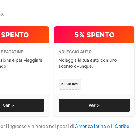
io.
 SPENTO
5% SPENTO
E PATATINE
NOLEGGIO AUTO
zionale per viaggiare
Noleggia la tua auto con uno
ndo.
sconto ovunque.
NLARENAS
ver >
ver >
er l'ingresso via aerea nei paesi di
America latina
e il
Caribe
.