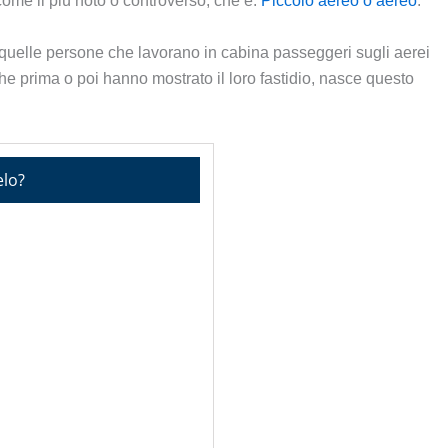
 come il più noto o controverso, che è:
Piccolo aereo o aereo
.
i quelle persone che lavorano in cabina passeggeri sugli aerei
e prima o poi hanno mostrato il loro fastidio, nasce questo
elo?