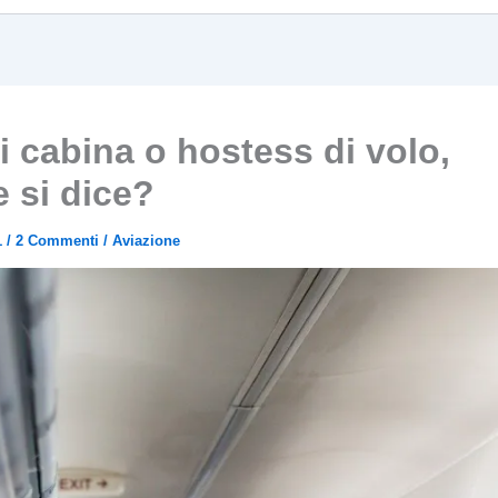
 cabina o hostess di volo,
 si dice?
1
/
2 Commenti
/
Aviazione