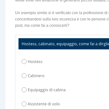
Molte volte nell'aviazione si generano piccoli dibattiti,
Un esempio simile si è verificato con la professione d
concentrandosi sulla loro sicurezza e con le persone ch
post, ma come fai a conoscerli?
Hostess, cabinato, equipaggio, come fai a dirgli
Hostess
Cabinero
Equipaggio di cabina
Assistente di volo