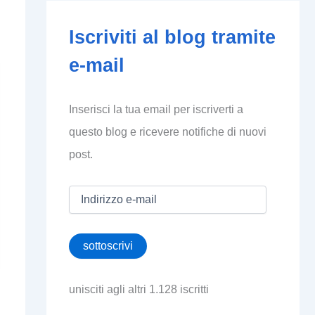
Iscriviti al blog tramite
e-mail
Inserisci la tua email per iscriverti a
questo blog e ricevere notifiche di nuovi
post.
I
n
d
i
sottoscrivi
r
i
z
unisciti agli altri 1.128 iscritti
z
o