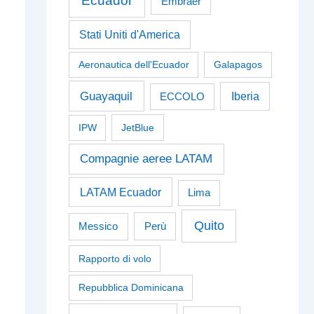
Ecuador
Embraer
Stati Uniti d'America
Aeronautica dell'Ecuador
Galapagos
Guayaquil
Iberia
ECCOLO
IPW
JetBlue
Compagnie aeree LATAM
LATAM Ecuador
Lima
Quito
Perù
Messico
Rapporto di volo
Repubblica Dominicana