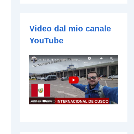
e
-
m
a
i
Video dal mio canale
l
YouTube