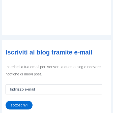
Iscriviti al blog tramite e-mail
Inserisci la tua email per iscriverti a questo blog e ricevere
notifiche di nuovi post.
I
n
d
i
sottoscrivi
r
i