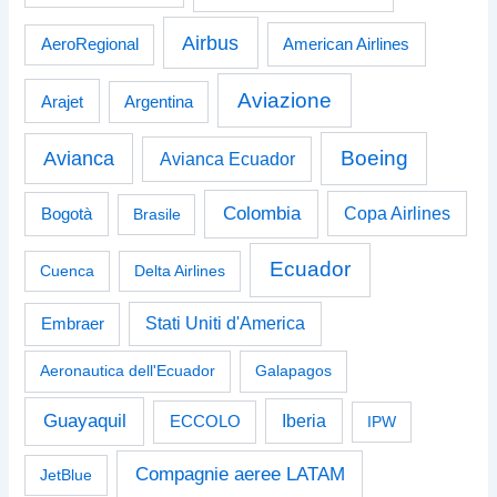
Airbus
American Airlines
AeroRegional
Aviazione
Arajet
Argentina
Boeing
Avianca
Avianca Ecuador
Colombia
Bogotà
Copa Airlines
Brasile
Ecuador
Cuenca
Delta Airlines
Stati Uniti d'America
Embraer
Aeronautica dell'Ecuador
Galapagos
Guayaquil
Iberia
ECCOLO
IPW
Compagnie aeree LATAM
JetBlue