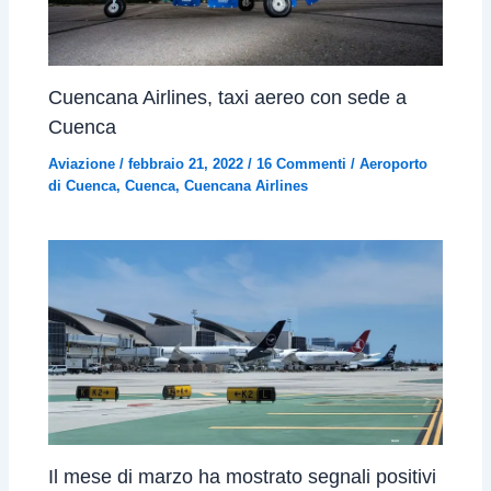
Cuencana Airlines, taxi aereo con sede a
Cuenca
Aviazione
/
febbraio 21, 2022
/
16 Commenti
/
Aeroporto
di Cuenca
,
Cuenca
,
Cuencana Airlines
Il mese di marzo ha mostrato segnali positivi