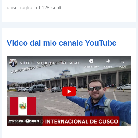
z
unisciti agli altri 1.128 iscritti
z
o
e
-
m
Video dal mio canale YouTube
a
i
l