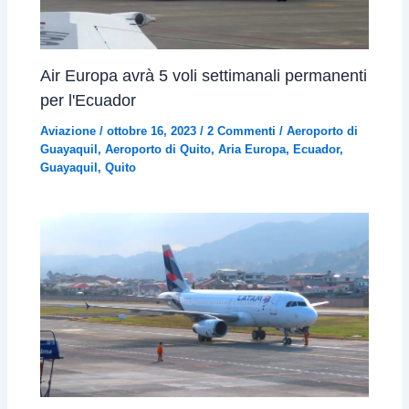
Air Europa avrà 5 voli settimanali permanenti
per l'Ecuador
Aviazione
/
ottobre 16, 2023
/
2 Commenti
/
Aeroporto di
Guayaquil
,
Aeroporto di Quito
,
Aria Europa
,
Ecuador
,
Guayaquil
,
Quito