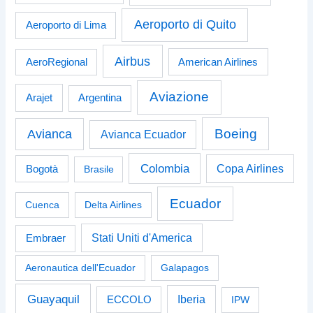
Aeroporto di Quito
Aeroporto di Lima
Airbus
American Airlines
AeroRegional
Aviazione
Arajet
Argentina
Boeing
Avianca
Avianca Ecuador
Colombia
Bogotà
Copa Airlines
Brasile
Ecuador
Cuenca
Delta Airlines
Stati Uniti d'America
Embraer
Aeronautica dell'Ecuador
Galapagos
Guayaquil
Iberia
ECCOLO
IPW