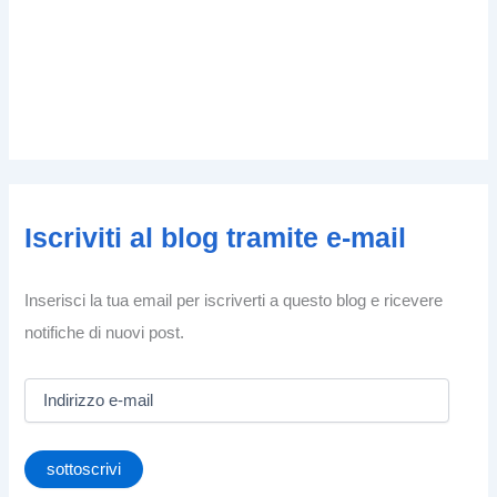
Iscriviti al blog tramite e-mail
Inserisci la tua email per iscriverti a questo blog e ricevere
notifiche di nuovi post.
I
n
d
i
sottoscrivi
r