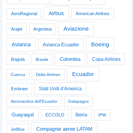
Airbus
American Airlines
AeroRegional
Aviazione
Arajet
Argentina
Boeing
Avianca
Avianca Ecuador
Colombia
Bogotà
Copa Airlines
Brasile
Ecuador
Cuenca
Delta Airlines
Stati Uniti d'America
Embraer
Aeronautica dell'Ecuador
Galapagos
Guayaquil
Iberia
ECCOLO
IPW
Compagnie aeree LATAM
JetBlue