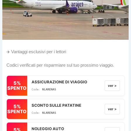
✈️ Vantaggi esclusivi per i lettori
Codici verificati per risparmiare sul tuo prossimo viaggio.
ASSICURAZIONE DI VIAGGIO
5%
ver >
SPENTO
NLARENAS
SCONTO SULLE PATATINE
5%
ver >
SPENTO
NLARENAS
NOLEGGIO AUTO
5%