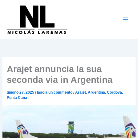
Vai
al
contenuto
Arajet annuncia la sua
seconda via in Argentina
giugno 27, 2025
/
lascia un commento
/
Arajet
,
Argentina
,
Cordova
,
Punta Cana