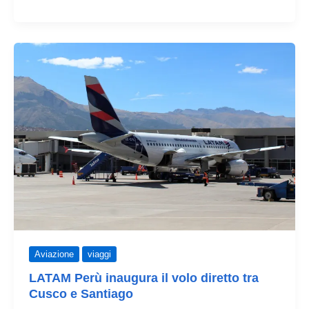
come
procede
la
costruzione
del
nuovo
aeroporto
di
Cusco
Aviazione
viaggi
LATAM Perù inaugura il volo diretto tra
Cusco e Santiago