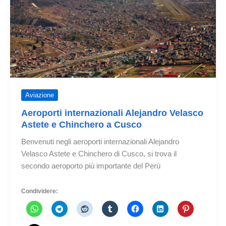
Santiago
Aviazione
Aeroporti internazionali Alejandro Velasco
Astete e Chinchero a Cusco
Benvenuti negli aeroporti internazionali Alejandro
Velasco Astete e Chinchero di Cusco, si trova il
secondo aeroporto più importante del Perù
Condividere: