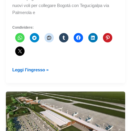
nuovi voli per collegare Bogotá con Tegucigalpa via
Palmerola e
Condividere:
Avianca
Leggi l'ingresso »
annuncia
voli
per
Tegucigalpa
e
Cusco