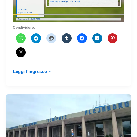
Condividere:
Progressi
Leggi l'ingresso »
del
nuovo
aeroporto
di
Cusco
a
Chinchero