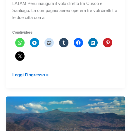
LATAM Perù inaugura il volo diretto tra Cusco e
Santiago. La compagnia aerea opererà tre voli diretti tra
le due città con a
Condividere:
LATAM
Leggi l'ingresso »
Perù
inaugura
il
volo
diretto
tra
Cusco
e