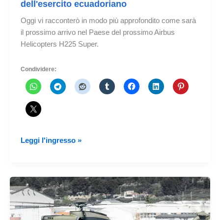
dell'esercito ecuadoriano
Oggi vi racconterò in modo più approfondito come sarà
il prossimo arrivo nel Paese del prossimo Airbus
Helicopters H225 Super.
Condividere:
Questo
Leggi l'ingresso »
sarà
l'H225
Super
Puma
dell'esercito
ecuadoriano