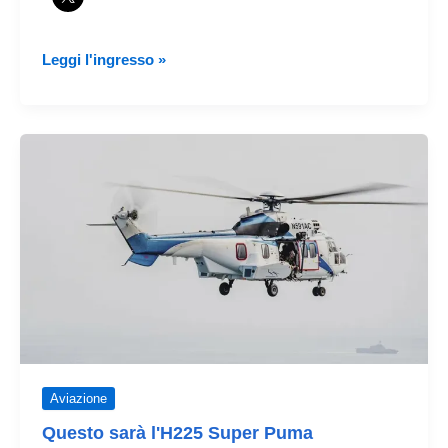
L'Ecuador
Leggi l'ingresso »
compra
7
Elicotteri
AW139M
alla
Leonardo
Aviazione
Questo sarà l'H225 Super Puma