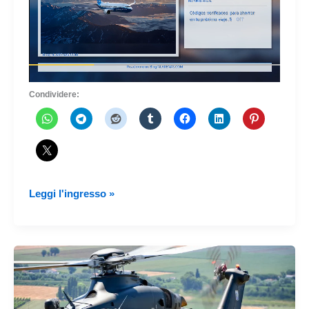
Condividere:
Incorporazione
Leggi l'ingresso »
dell'esercito
ecuadoriano
3
Airbus
Helicopters
H225