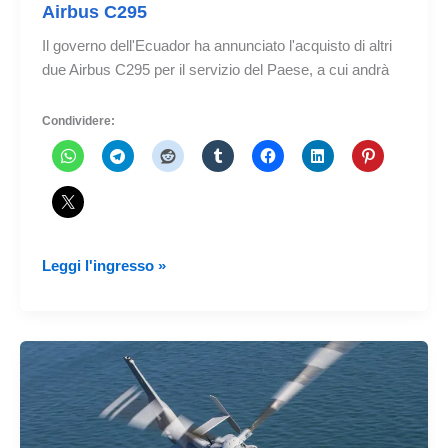
Airbus C295
Il governo dell'Ecuador ha annunciato l'acquisto di altri
due Airbus C295 per il servizio del Paese, a cui andrà
Condividere:
L'Ecuador
Leggi l'ingresso »
annuncia
l'acquisto
di
due
Airbus
C295