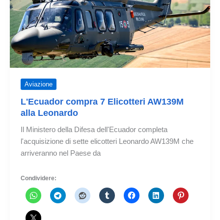
e
un
altro
PZL
M28
Aviazione
L'Ecuador compra 7 Elicotteri AW139M
alla Leonardo
Il Ministero della Difesa dell'Ecuador completa
l'acquisizione di sette elicotteri Leonardo AW139M che
arriveranno nel Paese da
Condividere: