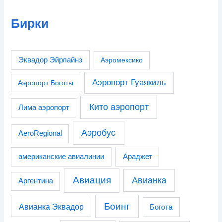
Бирки
Эквадор Эйрлайнз
Аэромексико
Аэропорт Гуаякиль
Аэропорт Боготы
Кито аэропорт
Лима аэропорт
Аэробус
AeroRegional
американские авиалинии
Араджет
Авиация
Авианка
Аргентина
Боинг
Авианка Эквадор
Богота