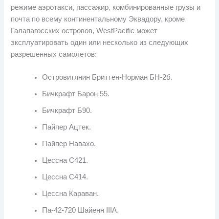
режиме аэротакси, пассажир, комбинированные грузы и
почта по всему континентальному Эквадору, кроме
Галапагосских островов, WestPacific может
эксплуатировать один или несколько из следующих
разрешенных самолетов:
Островитянин Бриттен-Норман БН-2б.
Бичкрафт Барон 55.
Бичкрафт Б90.
Пайпер Ацтек.
Пайпер Навахо.
Цессна C421.
Цессна C414.
Цессна Караван.
Па-42-720 Шайенн IIIА.