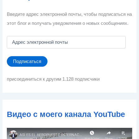
Введите адрес электронной почты, чтобы подписаться на
этот блог и получать уведомления о новых сообщениях.
А
д
р
е
Подписаться
с
э
л
присоединиться к другим 1.128 подписчики
е
к
т
р
о
Видео с моего канала YouTube
н
н
о
й
п