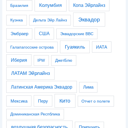
Колумбия
Копа Эйрлайнз
Бразилия
Эквадор
Куэнка
Дельта Эйр Лайнз
США
Эмбраер
Эквадорские ВВС
Гуаякиль
Галапагосские острова
ИАТА
Иберия
IPW
ДжетБлю
ЛАТАМ Эйрлайнз
Латинская Америка Эквадор
Лима
Кито
Перу
Мексика
Отчет о полете
Доминиканская Респблика
воздушная безопасность
Приручить