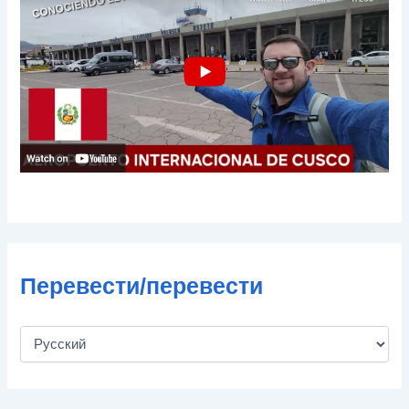
о
ч
т
ы
Перевести/перевести