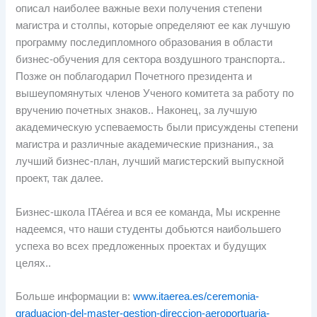
описал наиболее важные вехи получения степени
магистра и столпы, которые определяют ее как лучшую
программу последипломного образования в области
бизнес-обучения для сектора воздушного транспорта..
Позже он поблагодарил Почетного президента и
вышеупомянутых членов Ученого комитета за работу по
вручению почетных знаков.. Наконец, за лучшую
академическую успеваемость были присуждены степени
магистра и различные академические признания., за
лучший бизнес-план, лучший магистерский выпускной
проект, так далее.
Бизнес-школа ITAérea и вся ее команда, Мы искренне
надеемся, что наши студенты добьются наибольшего
успеха во всех предложенных проектах и ​​будущих
целях..
Больше информации в:
www.itaerea.es/ceremonia-
graduacion-del-master-gestion-direccion-aeroportuaria-