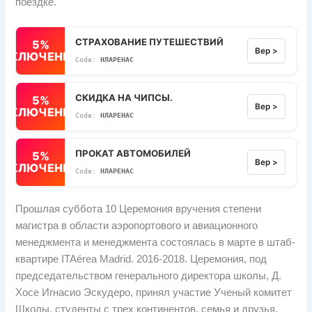
поездке.
СТРАХОВАНИЕ ПУТЕШЕСТВИЙ
5%
Вер >
ВЫКЛЮЧЕННЫЙ
НЛАРЕНАС
СКИДКА НА ЧИПСЫ.
5%
Вер >
ВЫКЛЮЧЕННЫЙ
НЛАРЕНАС
ПРОКАТ АВТОМОБИЛЕЙ
5%
Вер >
ВЫКЛЮЧЕННЫЙ
НЛАРЕНАС
Прошлая суббота 10 Церемония вручения степени
магистра в области аэропортового и авиационного
менеджмента и менеджмента состоялась в марте в штаб-
квартире ITAérea Madrid. 2016-2018. Церемония, под
председательством генерального директора школы, Д.
Хосе Игнасио Эскудеро, принял участие Ученый комитет
Школы, студенты с трех континентов, семья и друзья,