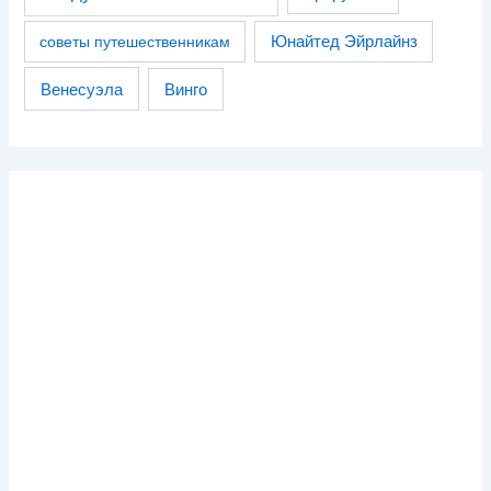
советы путешественникам
Юнайтед Эйрлайнз
Венесуэла
Винго