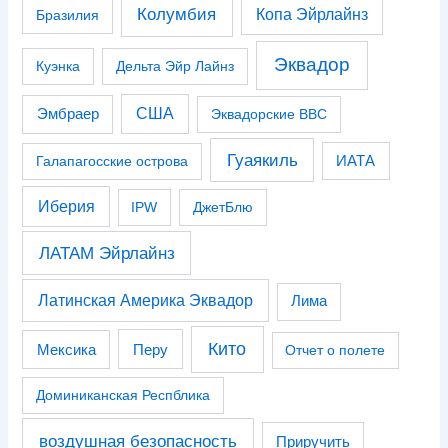
Колумбия
Копа Эйрлайнз
Бразилия
Эквадор
Куэнка
Дельта Эйр Лайнз
США
Эмбраер
Эквадорские ВВС
Гуаякиль
Галапагосские острова
ИАТА
Иберия
IPW
ДжетБлю
ЛАТАМ Эйрлайнз
Латинская Америка Эквадор
Лима
Кито
Перу
Мексика
Отчет о полете
Доминиканская Респблика
воздушная безопасность
Приручить