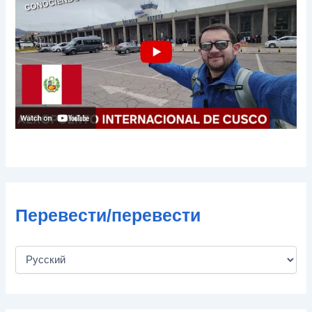
о
ч
т
ы
Перевести/перевести