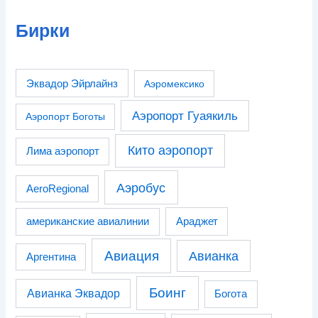
Бирки
Эквадор Эйрлайнз
Аэромексико
Аэропорт Гуаякиль
Аэропорт Боготы
Кито аэропорт
Лима аэропорт
Аэробус
AeroRegional
американские авиалинии
Араджет
Авиация
Авианка
Аргентина
Боинг
Авианка Эквадор
Богота