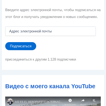
Введите адрес электронной почты, чтобы подписаться на
этот блог и получать уведомления о новых сообщениях.
А
д
р
е
Подписаться
с
э
л
присоединиться к другим 1.128 подписчики
е
к
т
р
о
Видео с моего канала YouTube
н
н
о
й
п