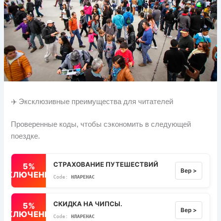
✈️ Эксклюзивные преимущества для читателей
Проверенные коды, чтобы сэкономить в следующей
поездке.
СТРАХОВАНИЕ ПУТЕШЕСТВИЙ
5%
Вер >
ВЫКЛЮЧЕННЫЙ
НЛАРЕНАС
СКИДКА НА ЧИПСЫ.
5%
Вер >
ВЫКЛЮЧЕННЫЙ
НЛАРЕНАС