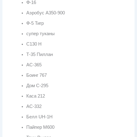
Ф-16
Аэробус А350-900
Ф-5 Тигр
супер туканы
С130 Н
Т-35 Пиллан
АС-365
Боинг 767
Дом С-295
Каса 212
АС-332
Белл UH-1H
Пайпер М600