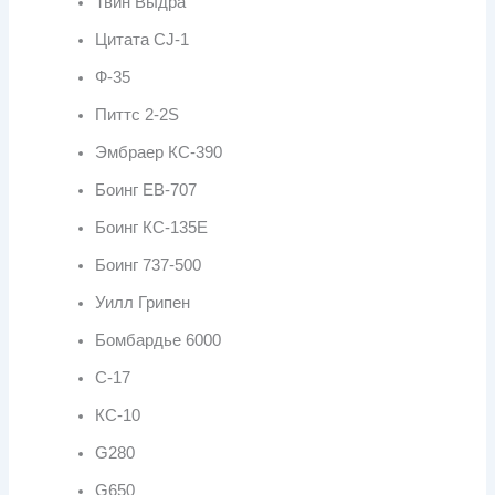
Твин Выдра
Цитата CJ-1
Ф-35
Питтс 2-2S
Эмбраер КС-390
Боинг ЕВ-707
Боинг КС-135Е
Боинг 737-500
Уилл Грипен
Бомбардье 6000
С-17
КС-10
G280
G650