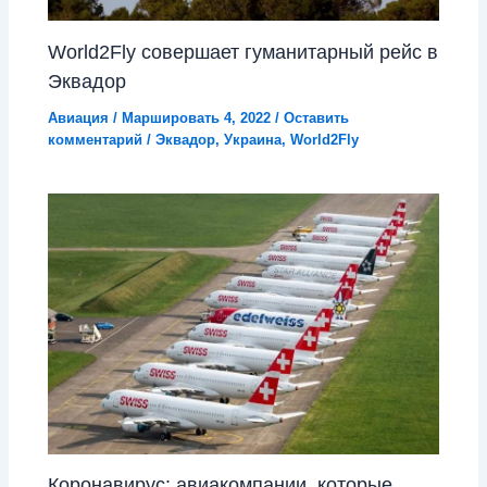
World2Fly совершает гуманитарный рейс в
Эквадор
Авиация
/
Маршировать 4, 2022
/
Оставить
комментарий
/
Эквадор
,
Украина
,
World2Fly
Коронавирус: авиакомпании, которые