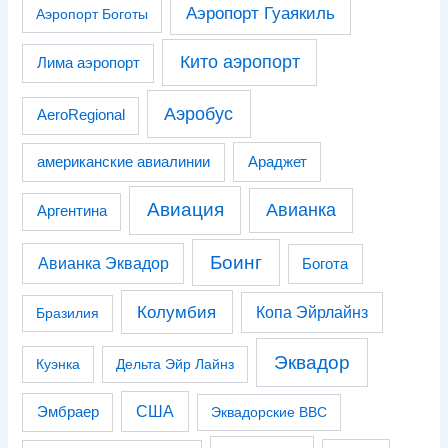
Аэропорт Гуаякиль
Аэропорт Боготы
Кито аэропорт
Лима аэропорт
Аэробус
AeroRegional
американские авиалинии
Араджет
Авиация
Авианка
Аргентина
Боинг
Авианка Эквадор
Богота
Колумбия
Копа Эйрлайнз
Бразилия
Эквадор
Куэнка
Дельта Эйр Лайнз
США
Эмбраер
Эквадорские ВВС