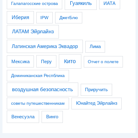
Гуаякиль
Галапагосские острова
ИАТА
Иберия
IPW
ДжетБлю
ЛАТАМ Эйрлайнз
Латинская Америка Эквадор
Лима
Кито
Перу
Мексика
Отчет о полете
Доминиканская Респблика
воздушная безопасность
Приручить
советы путешественникам
Юнайтед Эйрлайнз
Венесуэла
Винго