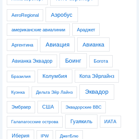
Аэробус
AeroRegional
американские авиалинии
Араджет
Авиация
Авианка
Аргентина
Боинг
Авианка Эквадор
Богота
Колумбия
Копа Эйрлайнз
Бразилия
Эквадор
Куэнка
Дельта Эйр Лайнз
США
Эмбраер
Эквадорские ВВС
Гуаякиль
Галапагосские острова
ИАТА
Иберия
IPW
ДжетБлю