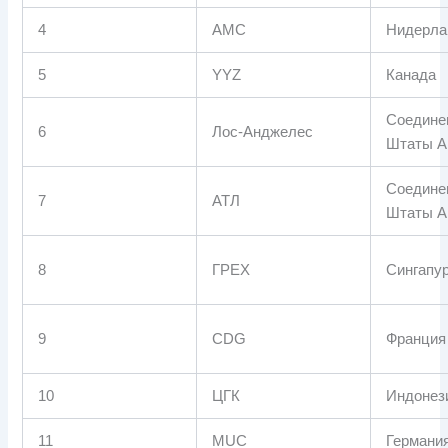
4
АМС
Нидерл
5
YYZ
Канада
Соедине
6
Лос-Анджелес
Штаты А
Соедине
7
АТЛ
Штаты А
8
ГРЕХ
Сингапу
9
CDG
Франция
10
ЦГК
Индонез
11
MUC
Германи