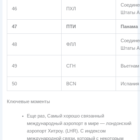
Соедине
46
ПХЛ
Штаты А
47
ПТИ
Панама
Соедине
48
ФЛЛ
Штаты А
49
СГН
Вьетнам
50
BCN
Испания
Ключевые моменты
Еще раз, Самый хорошо связанный
международный аэропорт в мире — лондонский
аэропорт Хитроу. (LHR). С индексом
международной связи, который с некоторым