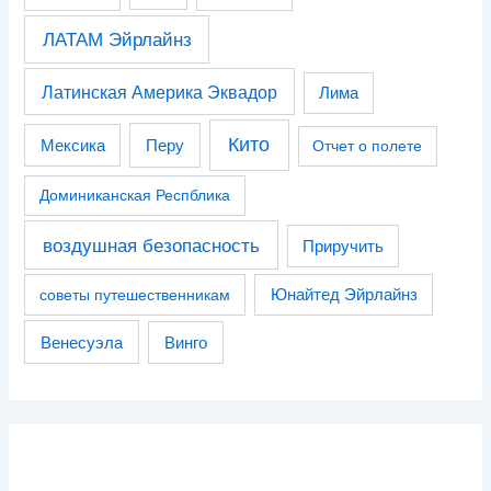
ЛАТАМ Эйрлайнз
Латинская Америка Эквадор
Лима
Кито
Перу
Мексика
Отчет о полете
Доминиканская Респблика
воздушная безопасность
Приручить
советы путешественникам
Юнайтед Эйрлайнз
Венесуэла
Винго