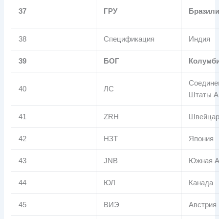
37
ГРУ
Бразил
38
Спецификация
Индия
39
БОГ
Колумб
Соедине
40
ЛС
Штаты А
41
ZRH
Швейцар
42
НЗТ
Япония
43
JNB
Южная А
44
ЮЛ
Канада
45
ВИЭ
Австрия