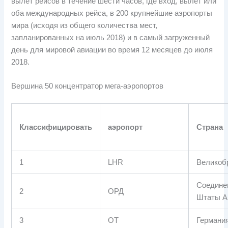
вылет рейсов в течение шести часов, где вход, вылет или
оба международных рейса, в 200 крупнейшие аэропорты
мира (исходя из общего количества мест,
запланированных на июль 2018) и в самый загруженный
день для мировой авиации во время 12 месяцев до июля
2018.
Вершина 50 концентратор мега-аэропортов
Классифицировать
аэропорт
Страна
1
LHR
Великоб
Соедине
2
ОРД
Штаты А
3
ОТ
Германи