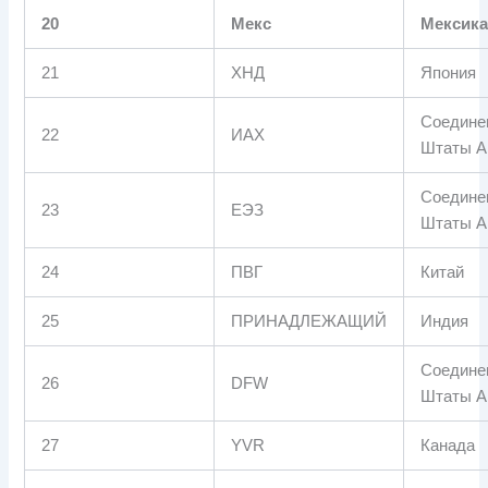
20
Мекс
Мексик
21
ХНД
Япония
Соедине
22
ИАХ
Штаты А
Соедине
23
ЕЭЗ
Штаты А
24
ПВГ
Китай
25
ПРИНАДЛЕЖАЩИЙ
Индия
Соедине
26
DFW
Штаты А
27
YVR
Канада