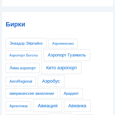
Бирки
Эквадор Эйрлайнз
Аэромексико
Аэропорт Гуаякиль
Аэропорт Боготы
Кито аэропорт
Лима аэропорт
Аэробус
AeroRegional
американские авиалинии
Араджет
Авиация
Авианка
Аргентина