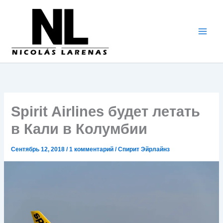
Перейти
к
содержимому
Spirit Airlines будет летать
в Кали в Колумбии
Сентябрь 12, 2018
/
1 комментарий
/
Спирит Эйрлайнз