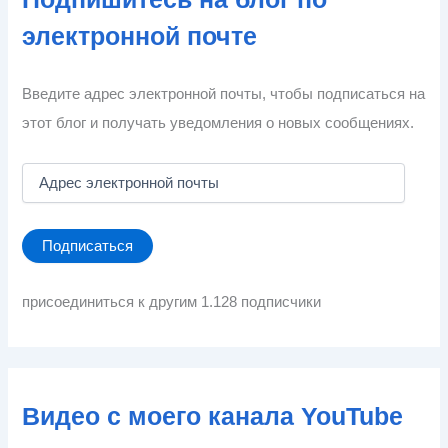
электронной почте
Введите адрес электронной почты, чтобы подписаться на
этот блог и получать уведомления о новых сообщениях.
А
д
р
е
Подписаться
с
э
л
присоединиться к другим 1.128 подписчики
е
к
т
р
о
Видео с моего канала YouTube
н
н