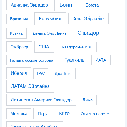
Боинг
Авианка Эквадор
Богота
Колумбия
Копа Эйрлайнз
Бразилия
Эквадор
Куэнка
Дельта Эйр Лайнз
США
Эмбраер
Эквадорские ВВС
Гуаякиль
Галапагосские острова
ИАТА
Иберия
IPW
ДжетБлю
ЛАТАМ Эйрлайнз
Латинская Америка Эквадор
Лима
Кито
Перу
Мексика
Отчет о полете
Доминиканская Респблика