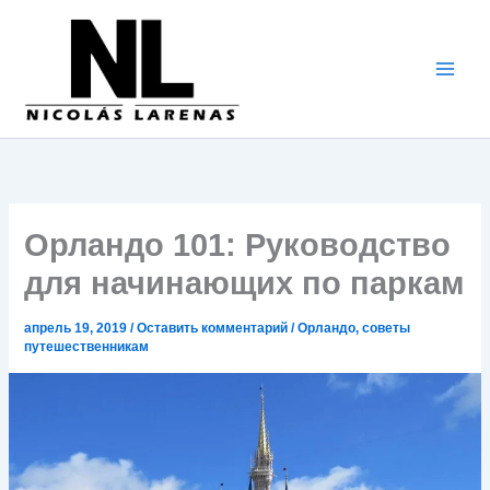
Перейти
к
содержимому
Орландо 101: Руководство
для начинающих по паркам
апрель 19, 2019
/
Оставить комментарий
/
Орландо
,
советы
путешественникам