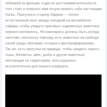
пейзажей из фильма, а две ее достопримечательности
того стоят и позволят вам почувствовать себя настоящим
На'ви.. Прогулка в сторону Африки — более
естественный опыт между поездкой на автомобиле-
сафари, чтобы увидеть красивых эндемичных животных
черного континента., Фотоаппараты должны быть всегда
наготове, поскольку повсюду есть животные на свободе
своей среды обитания, готовые к фотографированию..
Так же, есть прогулки на природе, чтобы увидеть горилл,
львы, бегемоты, авес, рыбы и другие животные,
обитающие на территориях, воссозданных
исключительно для вашего комфорта.