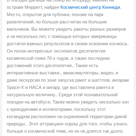
В поездке дальше на север во Флориду, именно на
острове Мерритт, найден
Космический центр Кеннеди
.
Место, открытое для публики, похоже на парк
развлечений, но больше рассчитан на больших
мальчиков. Вы можете увидеть ракеты разных размеров
и за несколько лет, с помощью которых американцы
достигли важных результатов в своем освоении космоса..
Он полон интересных экспонатов десятилетия
космической гонки 70-х годов, а также последних
достижений этого десятилетия.. Также есть
интерактивные выставки., авиасимуляторы, видео, и
даже экскурсия по зоне запуска ракет и шаттлов, ангарам
Space-X и НАСА и ангару, где выставлена ​​ракета в
натуральную величину.. Среди этой познавательной
поездки на автобусе, Также можно увидеть несколько зон
с крокодилами и аллигаторами, поскольку этот
космодром расположен на охраняемой территории дикой
природы.. Этот аттракцион хорош для того, чтобы узнать
больше о космической теме, но он не длится так долго,