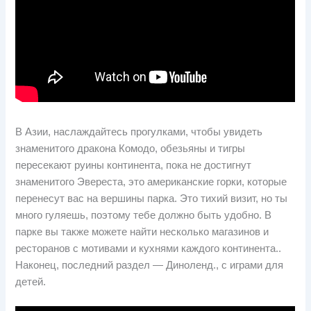
В Азии, наслаждайтесь прогулками, чтобы увидеть
знаменитого дракона Комодо, обезьяны и тигры
пересекают руины континента, пока не достигнут
знаменитого Эвереста, это американские горки, которые
перенесут вас на вершины парка. Это тихий визит, но ты
много гуляешь, поэтому тебе должно быть удобно. В
парке вы также можете найти несколько магазинов и
ресторанов с мотивами и кухнями каждого континента..
Наконец, последний раздел — Диноленд., с играми для
детей.