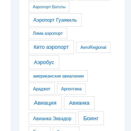
Аэропорт Боготы
Аэропорт Гуаякиль
Лима аэропорт
Кито аэропорт
AeroRegional
Аэробус
американские авиалинии
Араджет
Аргентина
Авиация
Авианка
Боинг
Авианка Эквадор