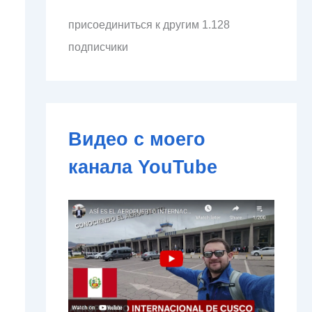
л
присоединиться к другим 1.128
е
к
подписчики
т
р
о
н
н
о
Видео с моего
й
п
канала YouTube
о
ч
т
ы