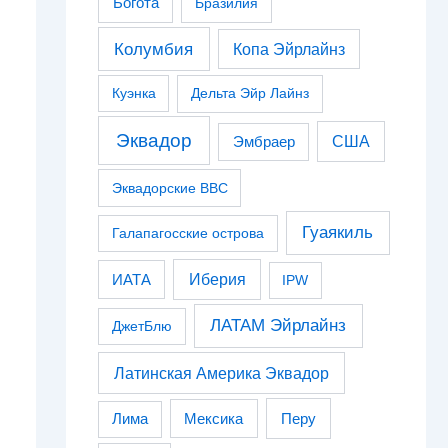
Богота
Бразилия
Колумбия
Копа Эйрлайнз
Куэнка
Дельта Эйр Лайнз
Эквадор
США
Эмбраер
Эквадорские ВВС
Гуаякиль
Галапагосские острова
Иберия
ИАТА
IPW
ЛАТАМ Эйрлайнз
ДжетБлю
Латинская Америка Эквадор
Перу
Лима
Мексика