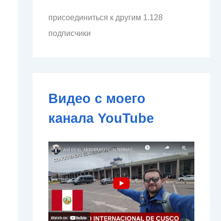
л
присоединиться к другим 1.128
е
к
подписчики
т
р
о
н
н
о
Видео с моего
й
п
канала YouTube
о
ч
т
ы