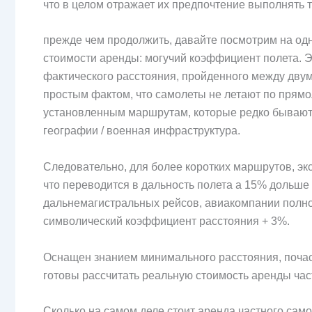
что в целом отражает их предпочтение выполнять 
прежде чем продолжить, давайте посмотрим на од
стоимости аренды: могучий коэффициент полета. Эт
фактического расстояния, пройденного между двум
простым фактом, что самолеты не летают по прям
установленным маршрутам, которые редко бывают п
географии / военная инфраструктура.
Следовательно, для более коротких маршрутов, эк
что переводится в дальность полета a 15% дольше
дальнемагистральных рейсов, авиакомпании полно
символический коэффициент расстояния + 3%.
Оснащен знанием минимального расстояния, почас
готовы рассчитать реальную стоимость аренды час
Сколько на самом деле стоит аренда частного сам