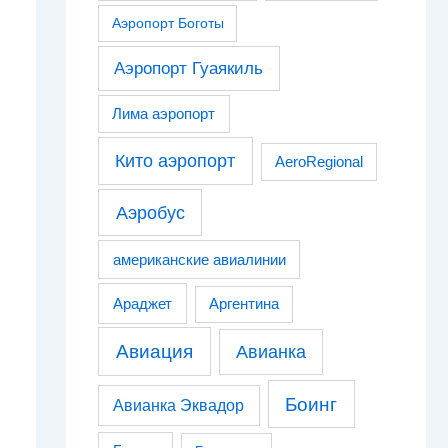
Аэропорт Боготы
Аэропорт Гуаякиль
Лима аэропорт
Кито аэропорт
AeroRegional
Аэробус
американские авиалинии
Араджет
Аргентина
Авиация
Авианка
Боинг
Авианка Эквадор