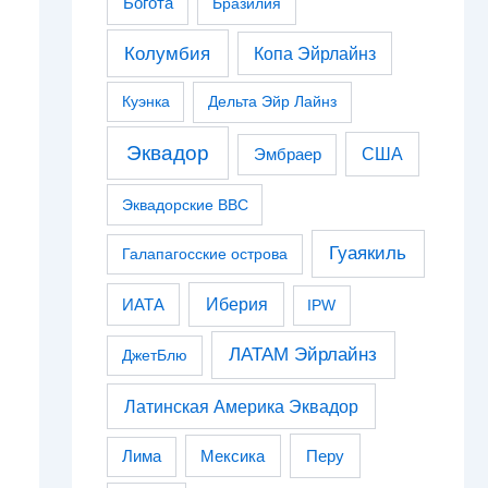
Богота
Бразилия
Колумбия
Копа Эйрлайнз
Куэнка
Дельта Эйр Лайнз
Эквадор
США
Эмбраер
Эквадорские ВВС
Гуаякиль
Галапагосские острова
Иберия
ИАТА
IPW
ЛАТАМ Эйрлайнз
ДжетБлю
Латинская Америка Эквадор
Перу
Лима
Мексика