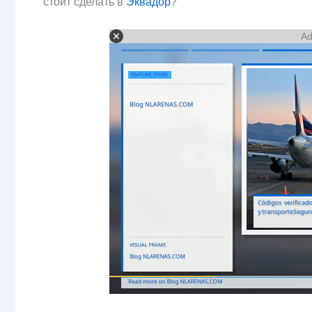
стоит сделать в
Эквадор
?
Ad