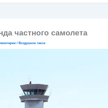
нда частного самолета
мментарии
/
Воздушное такси