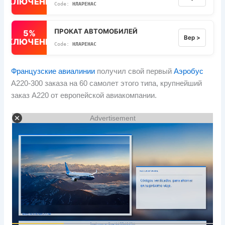
ВЫКЛЮЧЕННЫЙ
НЛАРЕНАС
ПРОКАТ АВТОМОБИЛЕЙ
5%
Вер >
ВЫКЛЮЧЕННЫЙ
НЛАРЕНАС
Французские авиалинии
получил свой первый
Аэробус
А220-300 заказа на 60 самолет этого типа, крупнейший
заказ A220 от европейской авиакомпании.
Advertisement