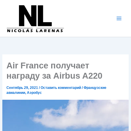
Перейти
к
содержимому
Air France получает
награду за Airbus A220
Сентябрь 29, 2021
/
Оставить комментарий
/
Французские
авиалинии
,
Аэробус