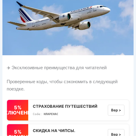
✈️ Эксклюзивные преимущества для читателей
Проверенные коды, чтобы сэкономить в следующей
поездке.
СТРАХОВАНИЕ ПУТЕШЕСТВИЙ
5%
Вер >
ВЫКЛЮЧЕННЫЙ
НЛАРЕНАС
СКИДКА НА ЧИПСЫ.
5%
Вер >