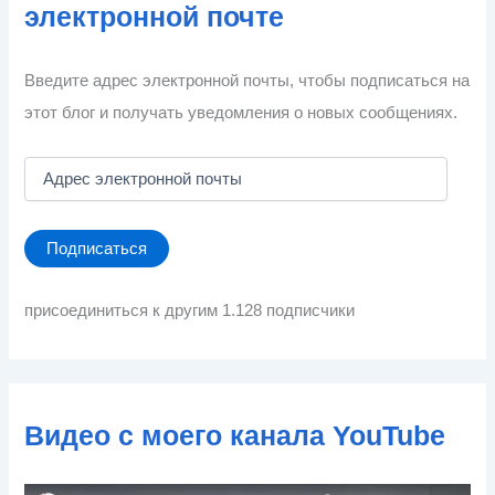
электронной почте
Введите адрес электронной почты, чтобы подписаться на
этот блог и получать уведомления о новых сообщениях.
А
д
р
е
Подписаться
с
э
л
присоединиться к другим 1.128 подписчики
е
к
т
р
о
Видео с моего канала YouTube
н
н
о