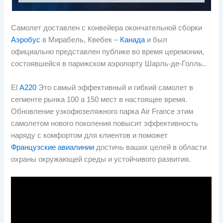
Самолет доставлен с конвейера окончательной сборки
Аэробус
в Мирабель, Квебек –
Канада
и был
официально представлен публике во время церемонии,
состоявшейся в парижском аэропорту Шарль-де-Голль..
El
А220
Это самый эффективный и гибкий самолет в
сегменте рынка 100 а 150 мест в настоящее время.
Обновление узкофюзеляжного парка Air France этим
самолетом нового поколения повысит эффективность
наряду с комфортом для клиентов и поможет
Французские авиалинии
достичь ваших целей в области
охраны окружающей среды и устойчивого развития.