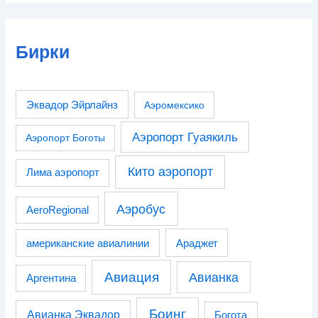
Бирки
Эквадор Эйрлайнз
Аэромексико
Аэропорт Гуаякиль
Аэропорт Боготы
Кито аэропорт
Лима аэропорт
Аэробус
AeroRegional
американские авиалинии
Араджет
Авиация
Авианка
Аргентина
Боинг
Авианка Эквадор
Богота