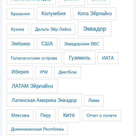
Колумбия
Копа Эйрлайнз
Бразилия
Эквадор
Куэнка
Дельта Эйр Лайнз
США
Эмбраер
Эквадорские ВВС
Гуаякиль
Галапагосские острова
ИАТА
Иберия
IPW
ДжетБлю
ЛАТАМ Эйрлайнз
Латинская Америка Эквадор
Лима
Кито
Перу
Мексика
Отчет о полете
Доминиканская Респблика