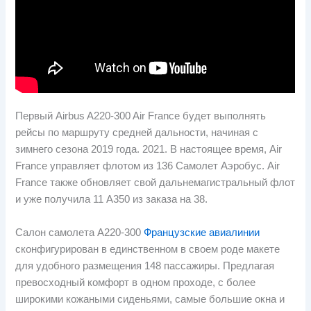
Первый Airbus A220-300 Air France будет выполнять
рейсы по маршруту средней дальности, начиная с
зимнего сезона 2019 года. 2021. В настоящее время, Air
France управляет флотом из 136 Самолет Аэробус. Air
France также обновляет свой дальнемагистральный флот
и уже получила 11 А350 из заказа на 38.
Салон самолета А220-300
Французские авиалинии
сконфигурирован в единственном в своем роде макете
для удобного размещения 148 пассажиры. Предлагая
превосходный комфорт в одном проходе, с более
широкими кожаными сиденьями, самые большие окна и