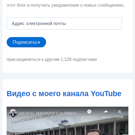
этот блог и получать уведомления о новых сообщениях.
А
д
р
е
Подписаться
с
э
л
присоединиться к другим 1.128 подписчики
е
к
т
р
о
Видео с моего канала YouTube
н
н
о
й
п
о
ч
т