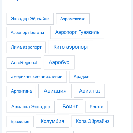
Эквадор Эйрлайнз
Аэромексико
Аэропорт Гуаякиль
Аэропорт Боготы
Кито аэропорт
Лима аэропорт
Аэробус
AeroRegional
американские авиалинии
Араджет
Авиация
Авианка
Аргентина
Боинг
Авианка Эквадор
Богота
Колумбия
Копа Эйрлайнз
Бразилия