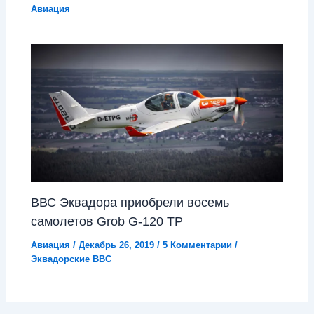
Авиация
ВВС Эквадора приобрели восемь
самолетов Grob G-120 TP
Авиация
/
Декабрь 26, 2019
/
5 Комментарии
/
Эквадорские ВВС