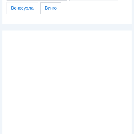
Венесуэла
Винго