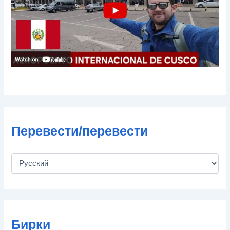
ы
Перевести/перевести
Бирки