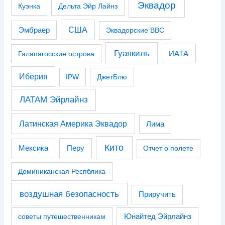
Эквадор
Куэнка
Дельта Эйр Лайнз
США
Эмбраер
Эквадорские ВВС
Гуаякиль
Галапагосские острова
ИАТА
Иберия
IPW
ДжетБлю
ЛАТАМ Эйрлайнз
Латинская Америка Эквадор
Лима
Кито
Перу
Мексика
Отчет о полете
Доминиканская Респблика
воздушная безопасность
Приручить
советы путешественникам
Юнайтед Эйрлайнз