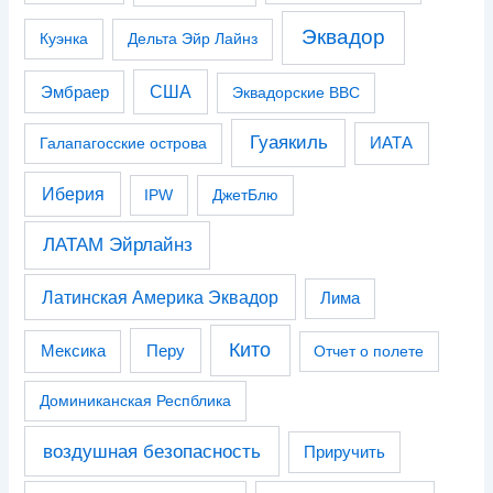
Эквадор
Куэнка
Дельта Эйр Лайнз
США
Эмбраер
Эквадорские ВВС
Гуаякиль
Галапагосские острова
ИАТА
Иберия
IPW
ДжетБлю
ЛАТАМ Эйрлайнз
Латинская Америка Эквадор
Лима
Кито
Перу
Мексика
Отчет о полете
Доминиканская Респблика
воздушная безопасность
Приручить