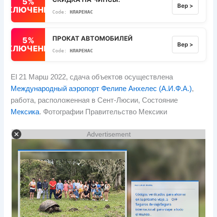
5%
Вер >
ВЫКЛЮЧЕННЫЙ
НЛАРЕНАС
ПРОКАТ АВТОМОБИЛЕЙ
5%
Вер >
ВЫКЛЮЧЕННЫЙ
НЛАРЕНАС
El
21 Марш 2022, сдача объектов осуществлена
Международный аэропорт Фелипе Анхелес (А.И.Ф.А.)
,
работа, расположенная в Сент-Люсии, Состояние
Мексика
. Фотографии Правительство Мексики
Advertisement