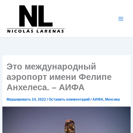
Перейти
к
содержимому
Это международный
аэропорт имени Фелипе
Анхелеса. – АИФА
Маршировать 24, 2022
/
Оставить комментарий
/
АИФА
,
Мексика