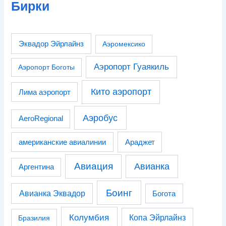
Бирки
Эквадор Эйрлайнз
Аэромексико
Аэропорт Гуаякиль
Аэропорт Боготы
Кито аэропорт
Лима аэропорт
Аэробус
AeroRegional
американские авиалинии
Араджет
Авиация
Авианка
Аргентина
Боинг
Авианка Эквадор
Богота
Колумбия
Копа Эйрлайнз
Бразилия