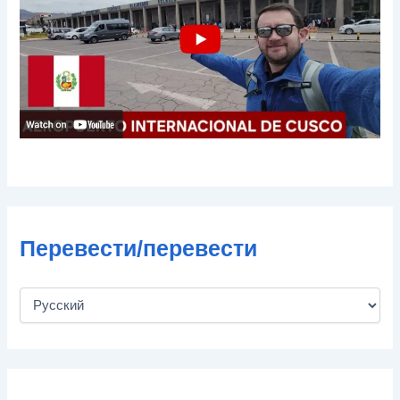
ч
т
ы
Перевести/перевести