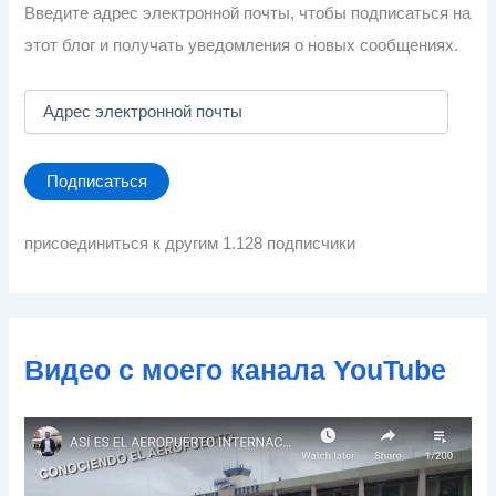
Введите адрес электронной почты, чтобы подписаться на
этот блог и получать уведомления о новых сообщениях.
А
д
р
е
Подписаться
с
э
л
присоединиться к другим 1.128 подписчики
е
к
т
р
о
Видео с моего канала YouTube
н
н
о
й
п
о