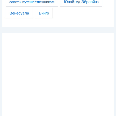
советы путешественникам
Юнайтед Эйрлайнз
Венесуэла
Винго