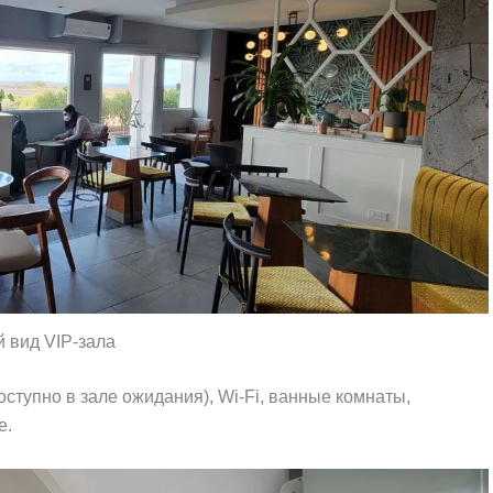
 вид VIP-зала
ступно в зале ожидания), Wi-Fi, ванные комнаты,
е.