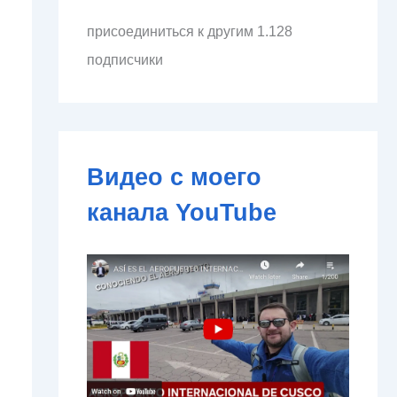
л
присоединиться к другим 1.128
е
к
подписчики
т
р
о
н
н
о
Видео с моего
й
п
канала YouTube
о
ч
т
ы