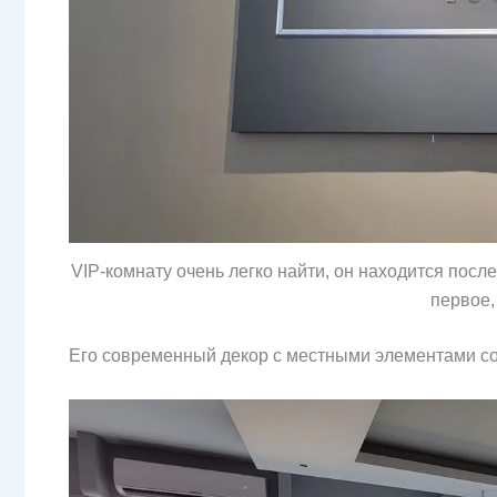
VIP-комнату очень легко найти, он находится посл
первое,
Его современный декор с местными элементами со