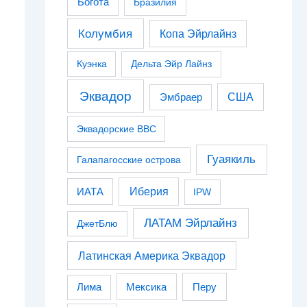
Богота
Бразилия
Колумбия
Копа Эйрлайнз
Куэнка
Дельта Эйр Лайнз
Эквадор
США
Эмбраер
Эквадорские ВВС
Гуаякиль
Галапагосские острова
Иберия
ИАТА
IPW
ЛАТАМ Эйрлайнз
ДжетБлю
Латинская Америка Эквадор
Перу
Лима
Мексика