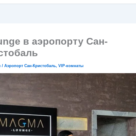
unge в аэропорту Сан-
стобаль
и
/
Аэропорт Сан-Кристобаль
,
VIP-комнаты