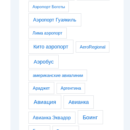
Аэропорт Боготы
Аэропорт Гуаякиль
Лима аэропорт
Кито аэропорт
AeroRegional
Аэробус
американские авиалинии
Араджет
Аргентина
Авиация
Авианка
Боинг
Авианка Эквадор