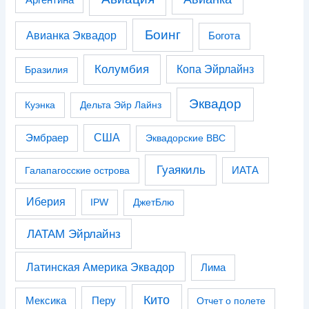
Боинг
Авианка Эквадор
Богота
Колумбия
Копа Эйрлайнз
Бразилия
Эквадор
Куэнка
Дельта Эйр Лайнз
США
Эмбраер
Эквадорские ВВС
Гуаякиль
Галапагосские острова
ИАТА
Иберия
IPW
ДжетБлю
ЛАТАМ Эйрлайнз
Латинская Америка Эквадор
Лима
Кито
Перу
Мексика
Отчет о полете