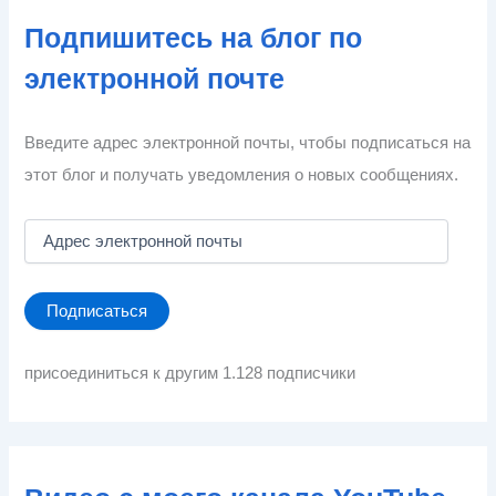
Подпишитесь на блог по
электронной почте
Введите адрес электронной почты, чтобы подписаться на
этот блог и получать уведомления о новых сообщениях.
А
д
р
е
Подписаться
с
э
л
присоединиться к другим 1.128 подписчики
е
к
т
р
о
н