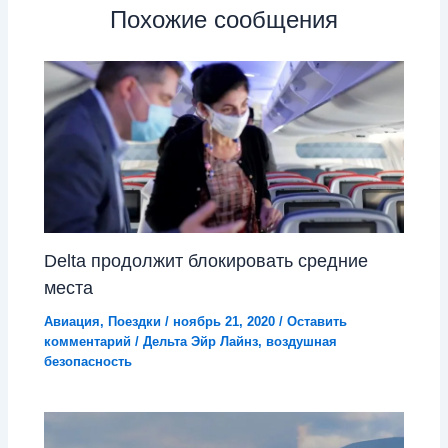
Похожие сообщения
Delta продолжит блокировать средние
места
Авиация
,
Поездки
/
ноябрь 21, 2020
/
Оставить
комментарий
/
Дельта Эйр Лайнз
,
воздушная
безопасность