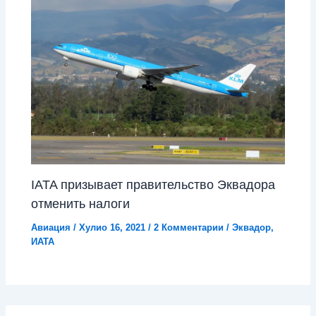
IATA призывает правительство Эквадора
отменить налоги
Авиация
/
Хулио 16, 2021
/
2 Комментарии
/
Эквадор
,
ИАТА