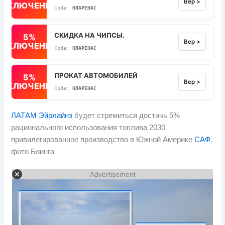
Вер >
ВЫКЛЮЧЕННЫЙ
НЛАРЕНАС
СКИДКА НА ЧИПСЫ.
5%
Вер >
ВЫКЛЮЧЕННЫЙ
НЛАРЕНАС
ПРОКАТ АВТОМОБИЛЕЙ
5%
Вер >
ВЫКЛЮЧЕННЫЙ
НЛАРЕНАС
ЛАТАМ Эйрлайнз
будет стремиться достичь 5%
рационального использования топлива 2030
привилегированное производство в Южной Америке
САФ
.
фото Боинга
Advertisement