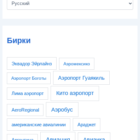
Бирки
Эквадор Эйрлайнз
Аэромексико
Аэропорт Гуаякиль
Аэропорт Боготы
Кито аэропорт
Лима аэропорт
Аэробус
AeroRegional
американские авиалинии
Араджет
Авиация
Авианка
Аргентина