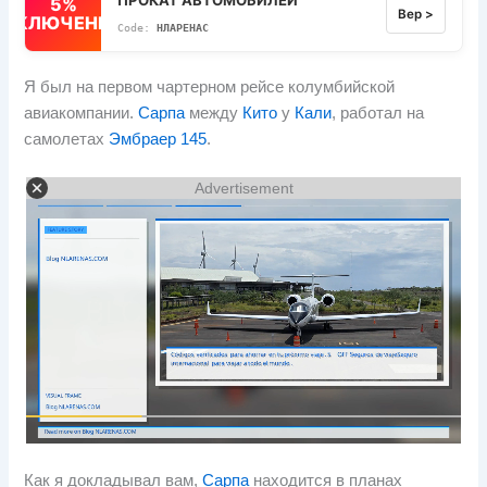
5%
Вер >
ВЫКЛЮЧЕННЫЙ
НЛАРЕНАС
Я был на первом чартерном рейсе колумбийской
авиакомпании.
Сарпа
между
Кито
у
Кали
, работал на
самолетах
Эмбраер 145
.
Advertisement
Как я докладывал вам,
Сарпа
находится в планах