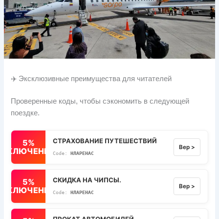
✈️ Эксклюзивные преимущества для читателей
Проверенные коды, чтобы сэкономить в следующей
поездке.
СТРАХОВАНИЕ ПУТЕШЕСТВИЙ
5%
Вер >
ВЫКЛЮЧЕННЫЙ
НЛАРЕНАС
СКИДКА НА ЧИПСЫ.
5%
Вер >
ВЫКЛЮЧЕННЫЙ
НЛАРЕНАС
ПРОКАТ АВТОМОБИЛЕЙ