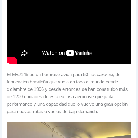
El ERJ145 es un hermoso avión para
50 пассажиры,
de
fabricación brasileña que vuela en todo el mundo desde
diciembre de
1996
y desde entonces se han construido más
de
1200
unidades de esta exitosa aeronave que junta
performance y una capacidad que lo vuelve una gran opción
para nuevas rutas o vuelos de baja demanda
.