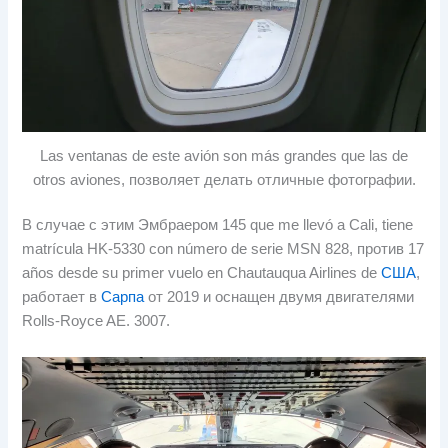
Las ventanas de este avión son más grandes que las de
otros aviones
, позволяет делать отличные фотографии.
В случае с этим Эмбраером 145
que me llevó a Cali
,
tiene
matrícula HK-5330 con número de serie MSN
828, против 17
años desde su primer vuelo en Chautauqua Airlines de
США
,
работает в
Сарпа
от 2019 и оснащен двумя двигателями
Rolls-Royce AE. 3007.