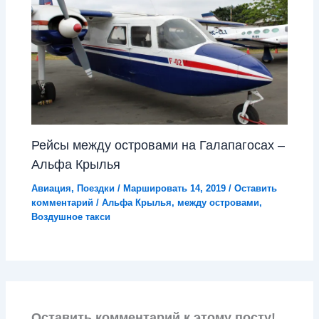
Рейсы между островами на Галапагосах –
Альфа Крылья
Авиация
,
Поездки
/
Маршировать 14, 2019
/
Оставить
комментарий
/
Альфа Крылья
,
между островами
,
Воздушное такси
Оставить комментарий к этому посту!