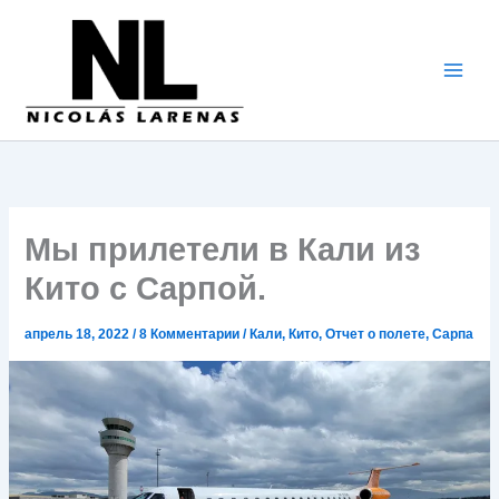
Перейти
к
содержимому
Мы прилетели в Кали из
Кито с Сарпой.
апрель 18, 2022
/
8 Комментарии
/
Кали
,
Кито
,
Отчет о полете
,
Сарпа