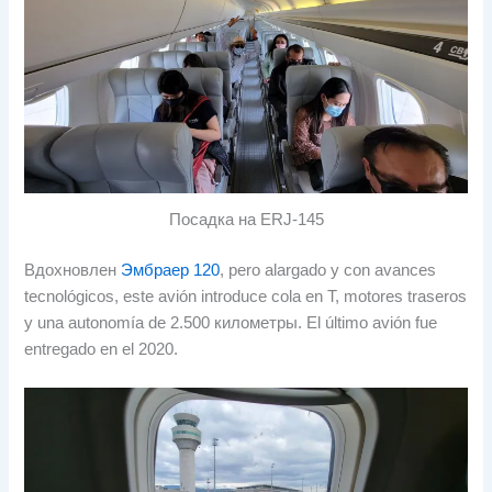
Посадка на ERJ-145
Вдохновлен
Эмбраер 120
,
pero alargado y con avances
tecnológicos
,
este avión introduce cola en T
,
motores traseros
y una autonomía de
2.500 километры.
El último avión fue
entregado en el
2020.