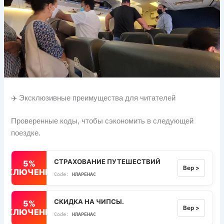
✈️ Эксклюзивные преимущества для читателей
Проверенные коды, чтобы сэкономить в следующей
поездке.
СТРАХОВАНИЕ ПУТЕШЕСТВИЙ
5%
Вер >
ВЫКЛЮЧЕННЫЙ
НЛАРЕНАС
СКИДКА НА ЧИПСЫ.
5%
Вер >
ВЫКЛЮЧЕННЫЙ
НЛАРЕНАС