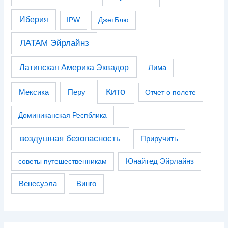
Иберия
IPW
ДжетБлю
ЛАТАМ Эйрлайнз
Латинская Америка Эквадор
Лима
Кито
Перу
Мексика
Отчет о полете
Доминиканская Респблика
воздушная безопасность
Приручить
советы путешественникам
Юнайтед Эйрлайнз
Венесуэла
Винго