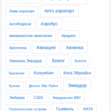
Кито аэропорт
Лима аэропорт
Аэробус
AeroRegional
американские авиалинии
Араджет
Авиация
Авианка
Аргентина
Боинг
Авианка Эквадор
Богота
Колумбия
Копа Эйрлайнз
Бразилия
Эквадор
Куэнка
Дельта Эйр Лайнз
США
Эмбраер
Эквадорские ВВС
Гуаякиль
Галапагосские острова
ИАТА