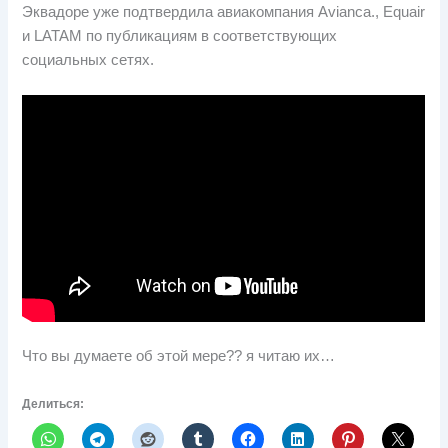
Эквадоре уже подтвердила авиакомпания Avianca., Equair
и LATAM по публикациям в соответствующих
социальных сетях.
Что вы думаете об этой мере?? я читаю их…
Делиться: