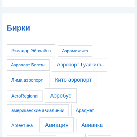
Бирки
Эквадор Эйрлайнз
Аэромексико
Аэропорт Гуаякиль
Аэропорт Боготы
Кито аэропорт
Лима аэропорт
Аэробус
AeroRegional
американские авиалинии
Араджет
Авиация
Авианка
Аргентина