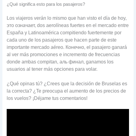
¿Qué significa esto para los pasajeros
?
Los viajeros verán lo mismo que han visto el día de hoy
,
это означает,
dos aerolíneas fuertes en el mercado entre
España y Latinoamérica compitiendo fuertemente por
cada uno de los pasajeros que hacen parte de este
importante mercado aéreo
. Конечно,
el pasajero ganará
al ver más promociones e incremento de frecuencias
donde ambas compitan
, аль финал,
ganamos los
usuarios al tener más opciones para volar
.
¿Qué opinas tú
?
¿Crees que la decisión de Bruselas es
la correcta
?
¿Te preocupa el aumento de los precios de
los vuelos
?
¡Déjame tus comentarios
!