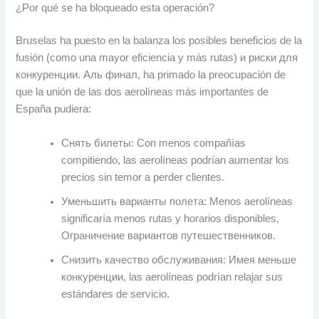
¿Por qué se ha bloqueado esta operación
?
Bruselas ha puesto en la balanza los posibles beneficios de la
fusión
(
como una mayor eficiencia y más rutas
) и риски для
конкуренции. Аль финал,
ha primado la preocupación de
que la unión de las dos aerolíneas más importantes de
España pudiera
:
Снять билеты:
Con menos compañías
compitiendo
,
las aerolíneas podrían aumentar los
precios sin temor a perder clientes
.
Уменьшить варианты полета:
Menos aerolíneas
significaría menos rutas y horarios disponibles
,
Ограничение вариантов путешественников.
Снизить качество обслуживания: Имея меньше
конкуренции,
las aerolíneas podrían relajar sus
estándares de servicio
.