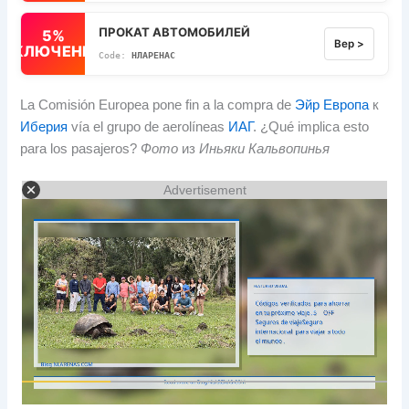
ПРОКАТ АВТОМОБИЛЕЙ
5%
Вер >
ВЫКЛЮЧЕННЫЙ
НЛАРЕНАС
La Comisión Europea pone fin a la compra de
Эйр Европа
к
Иберия
vía el grupo de aerolíneas
ИАГ
.
¿Qué implica esto
para los pasajeros
?
Фото
из
Иньяки Кальвопинья
Advertisement