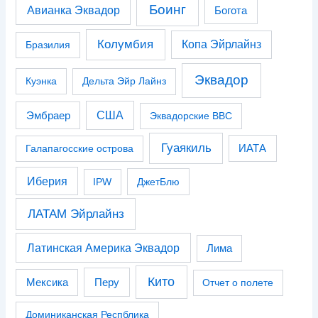
Боинг
Авианка Эквадор
Богота
Колумбия
Копа Эйрлайнз
Бразилия
Эквадор
Куэнка
Дельта Эйр Лайнз
США
Эмбраер
Эквадорские ВВС
Гуаякиль
Галапагосские острова
ИАТА
Иберия
IPW
ДжетБлю
ЛАТАМ Эйрлайнз
Латинская Америка Эквадор
Лима
Кито
Перу
Мексика
Отчет о полете
Доминиканская Респблика