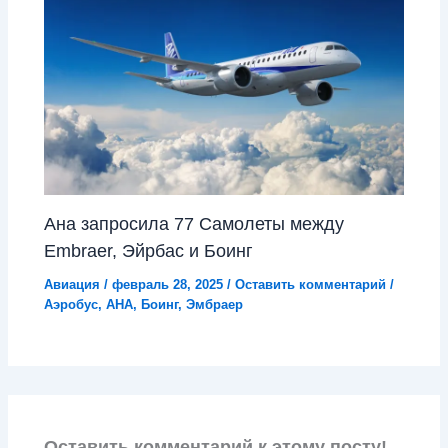
Ана запросила 77 Самолеты между
Embraer, Эйрбас и Боинг
Авиация
/
февраль 28, 2025
/
Оставить комментарий
/
Аэробус
,
АНА
,
Боинг
,
Эмбраер
Оставить комментарий к этому посту!