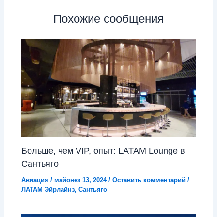
Похожие сообщения
Больше, чем VIP, опыт: LATAM Lounge в
Сантьяго
Авиация
/
майонез 13, 2024
/
Оставить комментарий
/
ЛАТАМ Эйрлайнз
,
Сантьяго