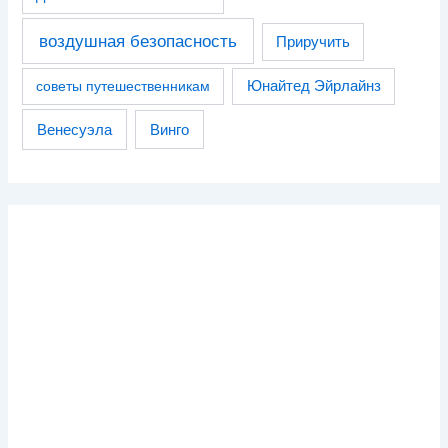
воздушная безопасность
Приручить
советы путешественникам
Юнайтед Эйрлайнз
Венесуэла
Винго