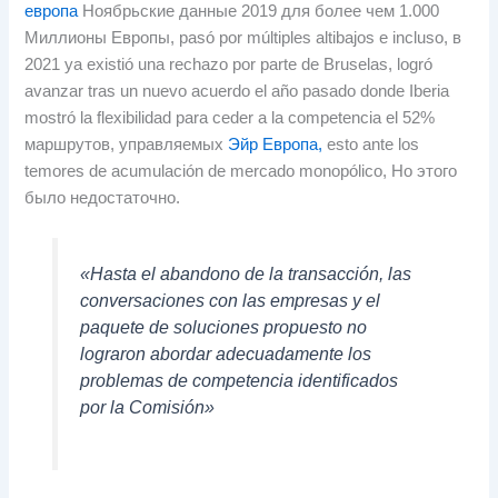
европа
Ноябрьские данные 2019 для более чем 1.000
Миллионы Европы,
pasó por múltiples altibajos e incluso
, в
2021
ya existió una rechazo por parte de Bruselas
,
logró
avanzar tras un nuevo acuerdo el año pasado donde Iberia
mostró la flexibilidad para ceder a la competencia el
52%
маршрутов, управляемых
Эйр Европа,
esto ante los
temores de acumulación de mercado monopólico
, Но этого
было недостаточно.
«Hasta el abandono de la transacción
,
las
conversaciones con las empresas y el
paquete de soluciones propuesto no
lograron abordar adecuadamente los
problemas de competencia identificados
por la Comisión»