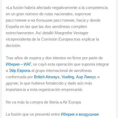
«La fusión habría afectado negativamente a la competencia
en un gran número de rutas nacionales
, короткое
расстояние и на большие расстояния,
hacia y desde
España en las que las dos aerolíneas compiten
estrechamente»
.
Así detalló Margrethe Vestager
vicepresidenta de la Comisión Europea tras explicar la
decisión
.
Tras años de espera y dos intentos en firme por parte de
Иберия – ИАГ
,
se cayó esta operación que suponía integrar
a
Эйр Европа
al grupo internacional de aerolíneas
conformada por
British Airways
,
Vueling
,
Аэр Лингус
и
другие,
lo que hubiese fortalecido y dado aún más
importancia a esta organización empresarial
.
No va más la compra de Iberia a Air Europa
La fusión que se presentó entre
Иберия и воздушная