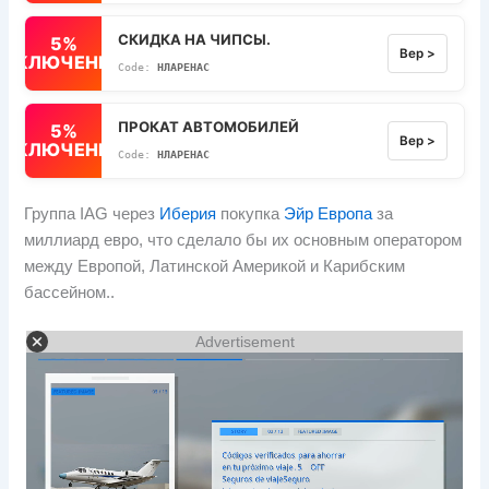
СКИДКА НА ЧИПСЫ.
5%
Вер >
ВЫКЛЮЧЕННЫЙ
НЛАРЕНАС
ПРОКАТ АВТОМОБИЛЕЙ
5%
Вер >
ВЫКЛЮЧЕННЫЙ
НЛАРЕНАС
Группа IAG через
Иберия
покупка
Эйр Европа
за
миллиард евро, что сделало бы их основным оператором
между Европой, Латинской Америкой и Карибским
бассейном..
Advertisement