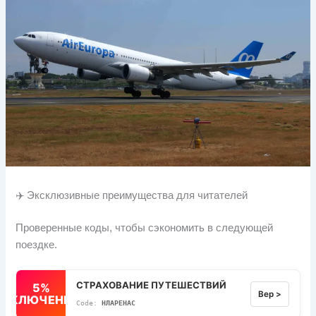
✈️ Эксклюзивные преимущества для читателей
Проверенные коды, чтобы сэкономить в следующей
поездке.
СТРАХОВАНИЕ ПУТЕШЕСТВИЙ
5%
Вер >
ВЫКЛЮЧЕННЫЙ
НЛАРЕНАС