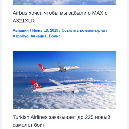
Airbus хочет, чтобы мы забыли о MAX с
A321XLR
Авиация
/
Июнь 18, 2019
/
Оставить комментарий
/
Аэробус
,
Авиация
,
Боинг
Turkish Airlines заказывает до 225 новый
самолет боинг