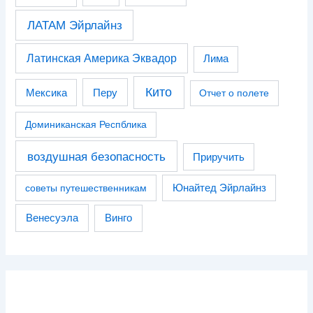
ЛАТАМ Эйрлайнз
Латинская Америка Эквадор
Лима
Кито
Перу
Мексика
Отчет о полете
Доминиканская Респблика
воздушная безопасность
Приручить
советы путешественникам
Юнайтед Эйрлайнз
Венесуэла
Винго