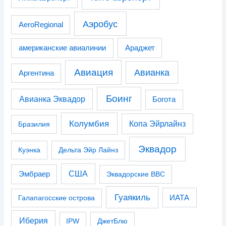
Аэробус
AeroRegional
американские авиалинии
Араджет
Авиация
Авианка
Аргентина
Боинг
Авианка Эквадор
Богота
Колумбия
Копа Эйрлайнз
Бразилия
Эквадор
Куэнка
Дельта Эйр Лайнз
США
Эмбраер
Эквадорские ВВС
Гуаякиль
Галапагосские острова
ИАТА
Иберия
IPW
ДжетБлю