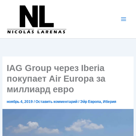
Перейти
к
содержимому
IAG Group через Iberia
покупает Air Europa за
миллиард евро
ноябрь 4, 2019
/
Оставить комментарий
/
Эйр Европа
,
Иберия