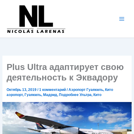
Перейти
к
содержимому
Plus Ultra адаптирует свою
деятельность к Эквадору
Октябрь 13, 2019
/
1 комментарий
/
Аэропорт Гуаякиль
,
Кито
аэропорт
,
Гуаякиль
,
Мадрид
,
Подробнее Ультра
,
Кито