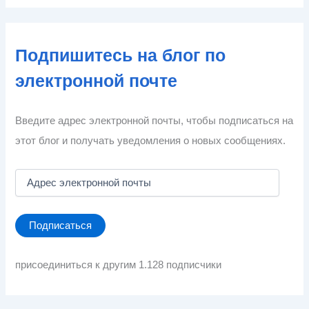
Подпишитесь на блог по
электронной почте
Введите адрес электронной почты, чтобы подписаться на
этот блог и получать уведомления о новых сообщениях.
А
д
р
е
Подписаться
с
э
л
присоединиться к другим 1.128 подписчики
е
к
т