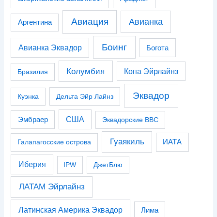
Авиация
Авианка
Аргентина
Боинг
Авианка Эквадор
Богота
Колумбия
Копа Эйрлайнз
Бразилия
Эквадор
Куэнка
Дельта Эйр Лайнз
США
Эмбраер
Эквадорские ВВС
Гуаякиль
Галапагосские острова
ИАТА
Иберия
IPW
ДжетБлю
ЛАТАМ Эйрлайнз
Латинская Америка Эквадор
Лима