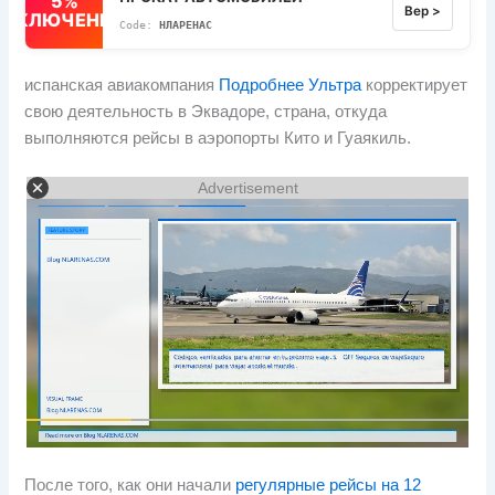
5%
Вер >
ВЫКЛЮЧЕННЫЙ
НЛАРЕНАС
испанская авиакомпания
Подробнее Ультра
корректирует
свою деятельность в Эквадоре, страна, откуда
выполняются рейсы в аэропорты Кито и Гуаякиль.
Advertisement
После того, как они начали
регулярные рейсы на 12