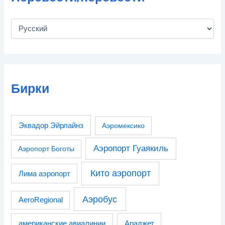
Бирки
Эквадор Эйрлайнз
Аэромексико
Аэропорт Гуаякиль
Аэропорт Боготы
Кито аэропорт
Лима аэропорт
Аэробус
AeroRegional
американские авиалинии
Араджет