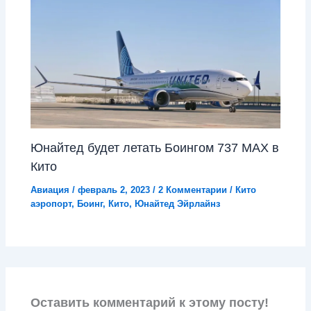
Юнайтед будет летать Боингом 737 MAX в
Кито
Авиация
/
февраль 2, 2023
/
2 Комментарии
/
Кито
аэропорт
,
Боинг
,
Кито
,
Юнайтед Эйрлайнз
Оставить комментарий к этому посту!