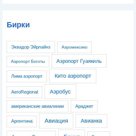
Бирки
Эквадор Эйрлайнз
Аэромексико
Аэропорт Гуаякиль
Аэропорт Боготы
Кито аэропорт
Лима аэропорт
Аэробус
AeroRegional
американские авиалинии
Араджет
Авиация
Авианка
Аргентина