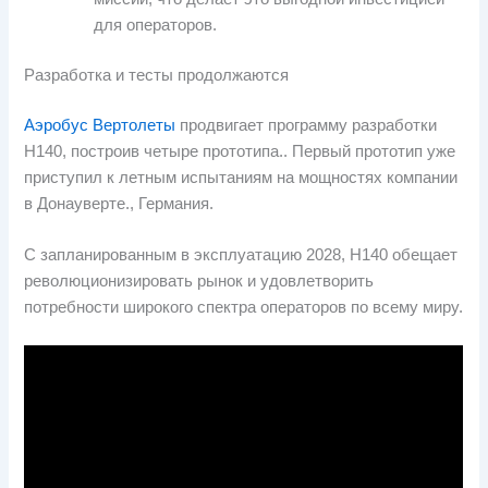
для операторов.
Разработка и тесты продолжаются
Аэробус Вертолеты
продвигает программу разработки
H140, построив четыре прототипа.. Первый прототип уже
приступил к летным испытаниям на мощностях компании
в Донауверте., Германия.
С запланированным в эксплуатацию 2028, H140 обещает
революционизировать рынок и удовлетворить
потребности широкого спектра операторов по всему миру.