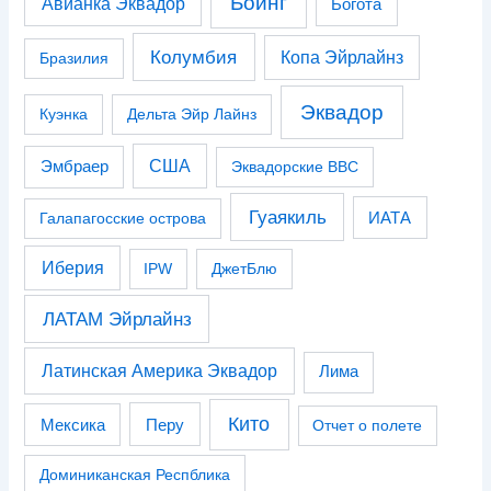
Боинг
Авианка Эквадор
Богота
Колумбия
Копа Эйрлайнз
Бразилия
Эквадор
Куэнка
Дельта Эйр Лайнз
США
Эмбраер
Эквадорские ВВС
Гуаякиль
Галапагосские острова
ИАТА
Иберия
IPW
ДжетБлю
ЛАТАМ Эйрлайнз
Латинская Америка Эквадор
Лима
Кито
Перу
Мексика
Отчет о полете
Доминиканская Респблика