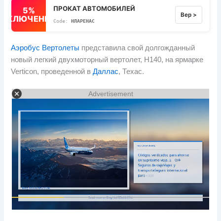
ПРОКАТ АВТОМОБИЛЕЙ
5%
Вер >
ВЫКЛЮЧЕННЫЙ
НЛАРЕНАС
Аэробус Вертолеты
представила свой долгожданный
новый легкий двухмоторный вертолет, H140, на ярмарке
Verticon, проведенной в
Даллас
, Техас.
Advertisement