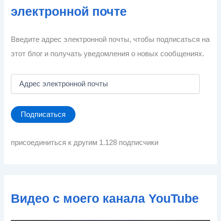
электронной почте
Введите адрес электронной почты, чтобы подписаться на
этот блог и получать уведомления о новых сообщениях.
А
д
р
е
Подписаться
с
э
л
присоединиться к другим 1.128 подписчики
е
к
т
р
о
Видео с моего канала YouTube
н
н
о