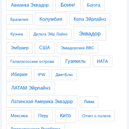
Боинг
Авианка Эквадор
Богота
Колумбия
Копа Эйрлайнз
Бразилия
Эквадор
Куэнка
Дельта Эйр Лайнз
США
Эмбраер
Эквадорские ВВС
Гуаякиль
Галапагосские острова
ИАТА
Иберия
IPW
ДжетБлю
ЛАТАМ Эйрлайнз
Латинская Америка Эквадор
Лима
Кито
Перу
Мексика
Отчет о полете
Доминиканская Респблика