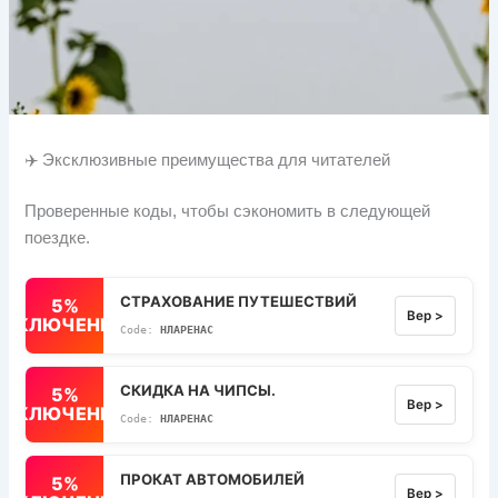
✈️ Эксклюзивные преимущества для читателей
Проверенные коды, чтобы сэкономить в следующей
поездке.
СТРАХОВАНИЕ ПУТЕШЕСТВИЙ
5%
Вер >
ВЫКЛЮЧЕННЫЙ
НЛАРЕНАС
СКИДКА НА ЧИПСЫ.
5%
Вер >
ВЫКЛЮЧЕННЫЙ
НЛАРЕНАС
ПРОКАТ АВТОМОБИЛЕЙ
5%
Вер >