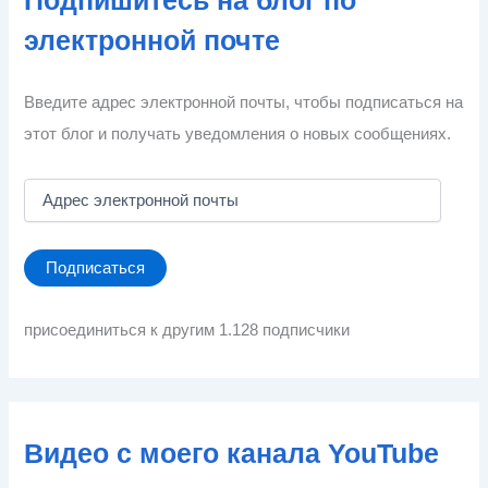
Подпишитесь на блог по
электронной почте
Введите адрес электронной почты, чтобы подписаться на
этот блог и получать уведомления о новых сообщениях.
А
д
р
е
Подписаться
с
э
л
присоединиться к другим 1.128 подписчики
е
к
т
р
о
Видео с моего канала YouTube
н
н