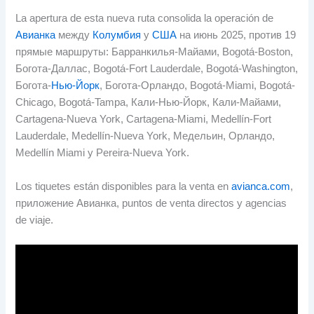
La apertura de esta nueva ruta consolida la operación de
Авианка
между
Колумбия
у
США
на июнь 2025, против 19
прямые маршруты: Барранкилья-Майами,
Bogotá-Boston
,
Богота-Даллас,
Bogotá-Fort Lauderdale
,
Bogotá-Washington
,
Богота-
Нью-Йорк
, Богота-Орландо,
Bogotá-Miami
,
Bogotá-
Chicago
,
Bogotá-Tampa
, Кали-Нью-Йорк, Кали-Майами,
Cartagena-Nueva York
,
Cartagena-Miami
,
Medellín-Fort
Lauderdale
,
Medellín-Nueva York
, Медельин, Орландо,
Medellín Miami y Pereira-Nueva York
.
Los tiquetes están disponibles para la venta en
avianca.com
,
приложение Авианка,
puntos de venta directos y agencias
de viaje
.