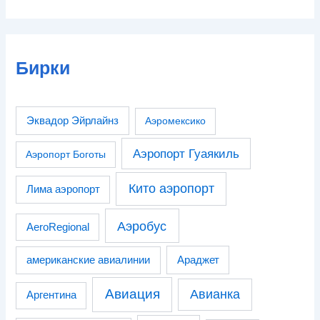
Бирки
Эквадор Эйрлайнз
Аэромексико
Аэропорт Гуаякиль
Аэропорт Боготы
Кито аэропорт
Лима аэропорт
Аэробус
AeroRegional
американские авиалинии
Араджет
Авиация
Авианка
Аргентина