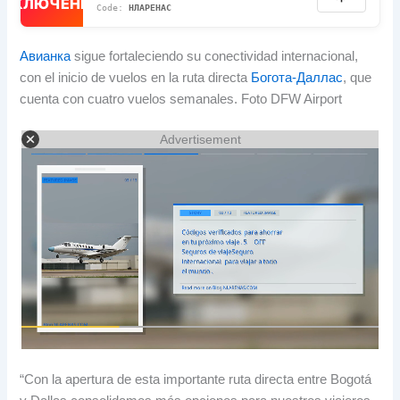
ВЫКЛЮЧЕННЫЙ
НЛАРЕНАС
Авианка
sigue fortaleciendo su conectividad internacional
,
con el inicio de vuelos en la ruta directa
Богота-Даллас
,
que
cuenta con cuatro vuelos semanales
.
Foto DFW Airport
Advertisement
“Con la apertura de esta importante ruta directa entre Bogotá