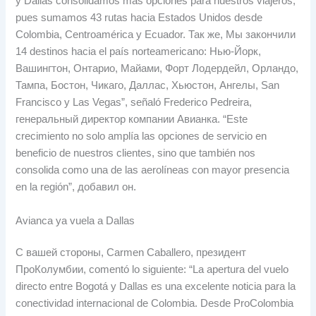
y Dallas consolidamos más opciones para nuestros viajeros
,
pues sumamos
43
rutas hacia Estados Unidos desde
Colombia
,
Centroamérica y Ecuador
. Так же, Мы закончили
14
destinos hacia el país norteamericano
: Нью-Йорк,
Вашингтон, Онтарио, Майами, Форт Лодердейл, Орландо,
Тампа, Бостон, Чикаго, Даллас, Хьюстон, Ангелы,
San
Francisco y Las Vegas”
,
señaló Frederico Pedreira
,
генеральный директор компании Авианка.
“Este
crecimiento no solo amplía las opciones de servicio en
beneficio de nuestros clientes
,
sino que también nos
consolida como una de las aerolíneas con mayor presencia
en la región”
, добавил он.
Avianca ya vuela a Dallas
С вашей стороны,
Carmen Caballero
, президент
ПроКолумбии,
comentó lo siguiente
:
“La apertura del vuelo
directo entre Bogotá y Dallas es una excelente noticia para la
conectividad internacional de Colombia
.
Desde ProColombia