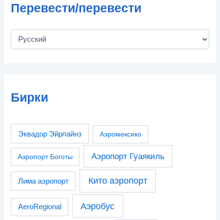
Перевести/перевести
Бирки
Эквадор Эйрлайнз
Аэромексико
Аэропорт Гуаякиль
Аэропорт Боготы
Кито аэропорт
Лима аэропорт
Аэробус
AeroRegional