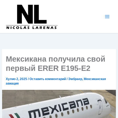
Перейти
к
содержимому
Мексикана получила свой
первый ERER E195-E2
Хулио 2, 2025
/
Оставить комментарий
/
Эмбраер
,
Мексиканская
авиация