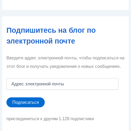
Подпишитесь на блог по
электронной почте
Введите адрес электронной почты, чтобы подписаться на
этот блог и получать уведомления о новых сообщениях.
А
д
р
е
Подписаться
с
э
л
присоединиться к другим 1.128 подписчики
е
к