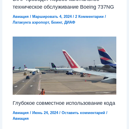
техническое обслуживание Boeing 737NG
Авиация
/
Маршировать 4, 2024
/
2 Комментарии
/
Латакунга аэропорт
,
Боинг
,
ДИАФ
Глубокое совместное использование кода
Авиация
/
Июнь 24, 2024
/
Оставить комментарий
/
Авиация