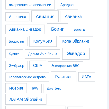
американские авиалинии
Араджет
Авиация
Авианка
Аргентина
Боинг
Авианка Эквадор
Богота
Колумбия
Копа Эйрлайнз
Бразилия
Эквадор
Куэнка
Дельта Эйр Лайнз
США
Эмбраер
Эквадорские ВВС
Гуаякиль
Галапагосские острова
ИАТА
Иберия
IPW
ДжетБлю
ЛАТАМ Эйрлайнз