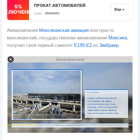
ПРОКАТ АВТОМОБИЛЕЙ
5%
Вер >
ВЫКЛЮЧЕННЫЙ
НЛАРЕНАС
Авиакомпания
Мексиканская авиация
или просто
мексиканский, государственная авиакомпания
Мексика
,
получил свой первый самолет
Е195-Е2
из
Эмбраер
.
Advertisement