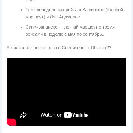
Три еженедельных рейса в Вашингтон (годовой
маршрут) и Лос-Анджелес.
Сан-Франциско — летний маршрут с тремя
рейсами в неделю с мая по сентябрь..
А как насчет роста Iberia в Соединенных Штатах??