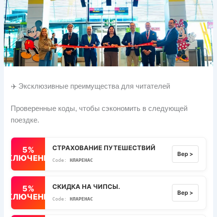
✈️ Эксклюзивные преимущества для читателей
Проверенные коды, чтобы сэкономить в следующей
поездке.
СТРАХОВАНИЕ ПУТЕШЕСТВИЙ
5%
Вер >
ВЫКЛЮЧЕННЫЙ
НЛАРЕНАС
СКИДКА НА ЧИПСЫ.
5%
Вер >
ВЫКЛЮЧЕННЫЙ
НЛАРЕНАС