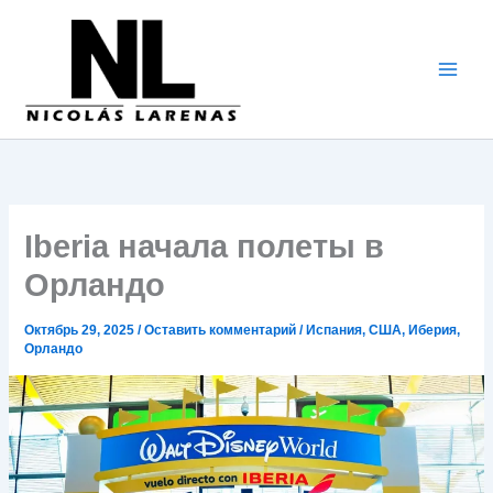
Перейти
к
содержимому
Iberia начала полеты в
Орландо
Октябрь 29, 2025
/
Оставить комментарий
/
Испания
,
США
,
Иберия
,
Орландо