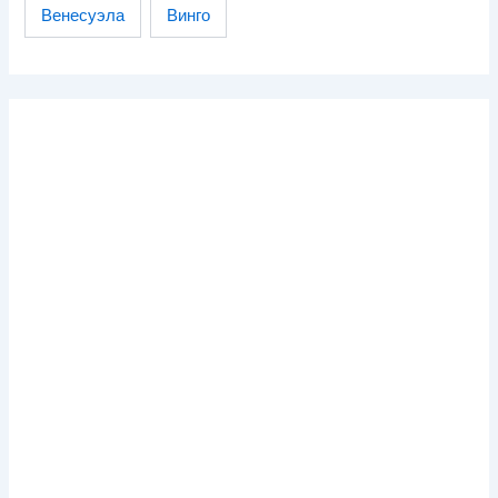
Венесуэла
Винго