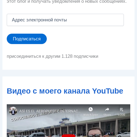
этот блог и получать уведомления о новых сообщениях.
А
д
р
е
Подписаться
с
э
л
присоединиться к другим 1.128 подписчики
е
к
т
р
о
Видео с моего канала YouTube
н
н
о
й
п
о
ч
т