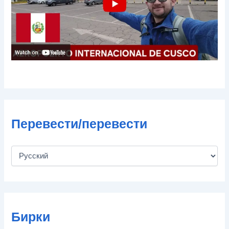
ы
Перевести/перевести
Бирки