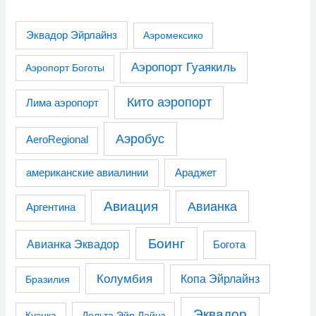
Эквадор Эйрлайнз
Аэромексико
Аэропорт Гуаякиль
Аэропорт Боготы
Кито аэропорт
Лима аэропорт
Аэробус
AeroRegional
американские авиалинии
Араджет
Авиация
Авианка
Аргентина
Боинг
Авианка Эквадор
Богота
Колумбия
Копа Эйрлайнз
Бразилия
Эквадор
Куэнка
Дельта Эйр Лайнз