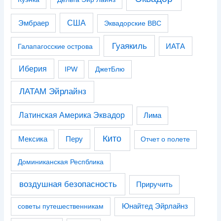
США
Эмбраер
Эквадорские ВВС
Гуаякиль
Галапагосские острова
ИАТА
Иберия
IPW
ДжетБлю
ЛАТАМ Эйрлайнз
Латинская Америка Эквадор
Лима
Кито
Перу
Мексика
Отчет о полете
Доминиканская Респблика
воздушная безопасность
Приручить
советы путешественникам
Юнайтед Эйрлайнз