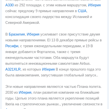
А330
из 292 площади. с этим новым маршрутом,
Иберия
сейчас предложу 9 прямые направления в
США
,
консолидация своего лидерства между Испанией и
Северной Америкой.
В
Бразилия
,
Иберия
усиливает свое присутствие двумя
новыми направлениями.
El
13 В декабре прямые рейсы в
Ресифи
, с тремя еженедельными периодами, и 19 В
январе добавится Форталеза, также с тремя
еженедельными частотами. Оба маршрута будут
выполняться инновационными самолетами Airbus.
A321XLR
, из которых
Иберия
В конце прошлого года это
была авиакомпания, запустившая глобальный запуск..
Эти новые направления являются частью Плана полета.
2030 из
Иберия
, план развития компании на ближайшие
годы. Целью этого плана является укрепление позиций
Iberia на стратегических рынках., увеличение связности в