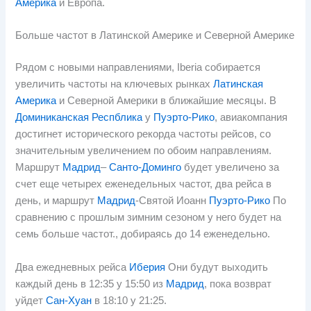
Америка
и Европа.
Больше частот в Латинской Америке и Северной Америке
Рядом с новыми направлениями, Iberia собирается
увеличить частоты на ключевых рынках
Латинская
Америка
и Северной Америки в ближайшие месяцы. В
Доминиканская Респблика
у
Пуэрто-Рико
, авиакомпания
достигнет исторического рекорда частоты рейсов, со
значительным увеличением по обоим направлениям.
Маршрут
Мадрид
–
Санто-Доминго
будет увеличено за
счет еще четырех еженедельных частот, два рейса в
день, и маршрут
Мадрид
-Святой Иоанн
Пуэрто-Рико
По
сравнению с прошлым зимним сезоном у него будет на
семь больше частот., добираясь до 14 еженедельно.
Два ежедневных рейса
Иберия
Они будут выходить
каждый день в 12:35 у 15:50 из
Мадрид
, пока возврат
уйдет
Сан-Хуан
в 18:10 у 21:25.