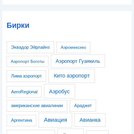
Бирки
Эквадор Эйрлайнз
Аэромексико
Аэропорт Гуаякиль
Аэропорт Боготы
Кито аэропорт
Лима аэропорт
Аэробус
AeroRegional
американские авиалинии
Араджет
Авиация
Авианка
Аргентина