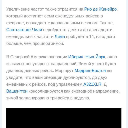
Увеличение частот также отразится на
Рио де Жанейро
,
который достигнет семи еженедельных рейсов в
феврале, совпадает с карнавальным сезоном. Так же,
Сантьяго-де-Чили
перейдет от десяти до двенадцати
еженедельных частот и
Лима
прибудет в 14, на одного
больше, чем прошлой зимой.
В Северной Америке операции
Иберия
.
Нью-Йорк
, одно
из самых популярных направлений, Зимой у него будет
два ежедневных рейса.. Маршрут
Мадрид-Бостон
вы
увидите, что ваши операции дублируются, до двух
ежедневных рейсов, под управлением
A321XLR
. Д
Вашингтон
консолидируется как ежегодное направление,
зимой запланировано три рейса в неделю.