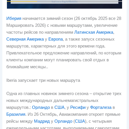
Иберия
начинается зимний сезон (26 октябрь 2025 все 28
Маршировать 2026) с новыми маршрутами, увеличение
частоты рейсов по направлениям
Латинская Америка
,
Северная Америка
у
Европа
, а также запуск сезонных
маршрутов, характерных для этого времени года.
Привлекательное предложение направлений, по которым
клиенты компании могут планировать свой отдых в
ближайшие месяцы..
Iberia запускает три новых маршрута
Одна из главных новинок зимнего сезона – открытие трех
новых международных дальнемагистральных
маршрутов.:
Орландо
в
США
, у
Ресифи
у
Форталеза
в
Бразилия
. Из 26 Октябрь, Авиакомпания откроет прямые
рейсы между
Мадрид
у
Орландо
(
США
), с четырьмя
еженедельными частотами, выполняемыми самолетами