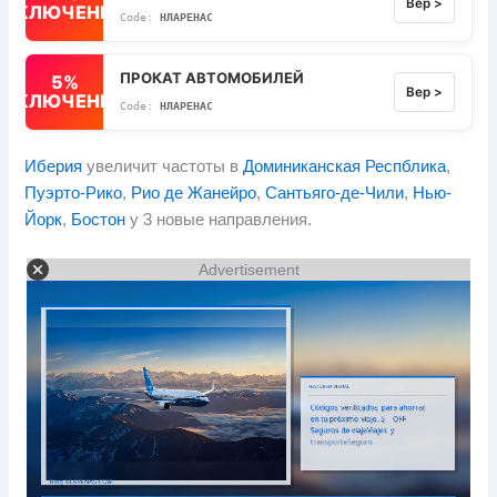
Вер >
ВЫКЛЮЧЕННЫЙ
НЛАРЕНАС
ПРОКАТ АВТОМОБИЛЕЙ
5%
Вер >
ВЫКЛЮЧЕННЫЙ
НЛАРЕНАС
Иберия
увеличит частоты в
Доминиканская Респблика
,
Пуэрто-Рико
,
Рио де Жанейро
,
Сантьяго-де-Чили
,
Нью-
Йорк
,
Бостон
у 3 новые направления.
Advertisement