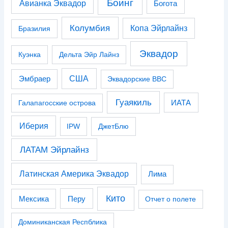
Боинг
Авианка Эквадор
Богота
Колумбия
Копа Эйрлайнз
Бразилия
Эквадор
Куэнка
Дельта Эйр Лайнз
США
Эмбраер
Эквадорские ВВС
Гуаякиль
Галапагосские острова
ИАТА
Иберия
IPW
ДжетБлю
ЛАТАМ Эйрлайнз
Латинская Америка Эквадор
Лима
Кито
Перу
Мексика
Отчет о полете
Доминиканская Респблика