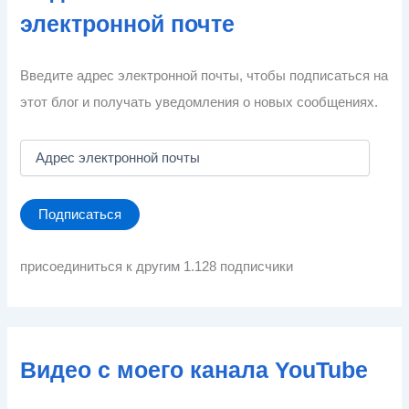
электронной почте
Введите адрес электронной почты, чтобы подписаться на
этот блог и получать уведомления о новых сообщениях.
А
д
р
е
Подписаться
с
э
л
присоединиться к другим 1.128 подписчики
е
к
т
р
о
Видео с моего канала YouTube
н
н
о