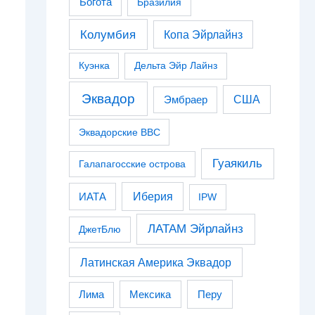
Богота
Бразилия
Колумбия
Копа Эйрлайнз
Куэнка
Дельта Эйр Лайнз
Эквадор
США
Эмбраер
Эквадорские ВВС
Гуаякиль
Галапагосские острова
Иберия
ИАТА
IPW
ЛАТАМ Эйрлайнз
ДжетБлю
Латинская Америка Эквадор
Перу
Лима
Мексика