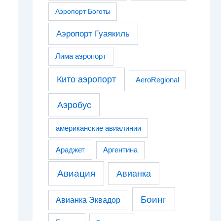
Аэропорт Боготы
Аэропорт Гуаякиль
Лима аэропорт
Кито аэропорт
AeroRegional
Аэробус
американские авиалинии
Араджет
Аргентина
Авиация
Авианка
Боинг
Авианка Эквадор