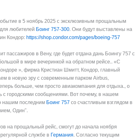
 событие в 5 ноябрь 2025 с эксклюзивным прощальным
и для любителей
Боинг 757-300
. Они будут выставлены на
зин Кондор:
https://shop.condor.com/pages/boeing-757
 пассажиров в Вену, где будет отдана дань Боингу 757 с
ольшой в мире вечеринкой на обратном рейсе.. «С
Кондоре », фирма Кристиан Шмитт, Кондор, главный
аем в новую эру с современным парком Airbus,
еперь больше, чем просто авиакомпания для отдыха., о
ь с городскими сообщениями. Вот почему, в нашем
по нашим последним
Боинг 757
со счастливым взглядом в
ием, Один".
етов на прощальный рейс, смогут до начала ноября
 регулярной службе в
Германия
. Согласно текущим