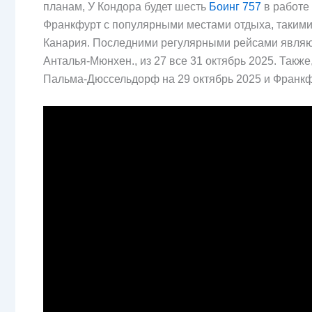
планам, У Кондора будет шесть
Боинг 757
в работе
Франкфурт с популярными местами отдыха, такими 
Канария. Последними регулярными рейсами явля
Анталья-Мюнхен., из 27 все 31 октябрь 2025. Такж
Пальма-Дюссельдорф на 29 октябрь 2025 и Франкф