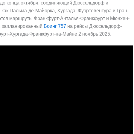
 до конца октября, соединяющий Дюссельдорф и
как Пальма-де-Майорка, Хургада, Фуэртевентура и Гран-
ются маршруты Франкфурт-Анталья-Франкфурт и Мюнхен-
е, запланированный
Боинг 757
на рейсы Дюссельдорф-
урт-Хургада-Франкфурт-на-Майне 2 ноябрь 2025.