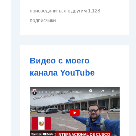
л
присоединиться к другим 1.128
е
к
подписчики
т
р
о
н
н
о
Видео с моего
й
п
канала YouTube
о
ч
т
ы