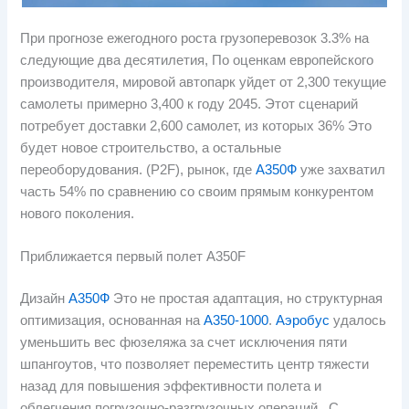
При прогнозе ежегодного роста грузоперевозок 3.3% на
следующие два десятилетия, По оценкам европейского
производителя, мировой автопарк уйдет от 2,300 текущие
самолеты примерно 3,400 к году 2045. Этот сценарий
потребует доставки 2,600 самолет, из которых 36% Это
будет новое строительство, а остальные
переоборудования. (P2F), рынок, где
А350Ф
уже захватил
часть 54% по сравнению со своим прямым конкурентом
нового поколения.
Приближается первый полет A350F
Дизайн
А350Ф
Это не простая адаптация, но структурная
оптимизация, основанная на
А350-1000
.
Аэробус
удалось
уменьшить вес фюзеляжа за счет исключения пяти
шпангоутов, что позволяет переместить центр тяжести
назад для повышения эффективности полета и
облегчения погрузочно-разгрузочных операций.. С