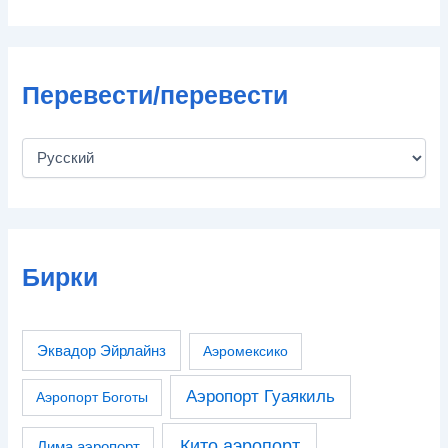
Перевести/перевести
Бирки
Эквадор Эйрлайнз
Аэромексико
Аэропорт Гуаякиль
Аэропорт Боготы
Кито аэропорт
Лима аэропорт