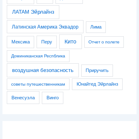
ЛАТАМ Эйрлайнз
Латинская Америка Эквадор
Лима
Кито
Перу
Мексика
Отчет о полете
Доминиканская Респблика
воздушная безопасность
Приручить
советы путешественникам
Юнайтед Эйрлайнз
Венесуэла
Винго