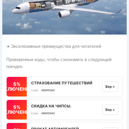
✈️ Эксклюзивные преимущества для читателей
Проверенные коды, чтобы сэкономить в следующей
поездке.
СТРАХОВАНИЕ ПУТЕШЕСТВИЙ
5%
Вер >
ВЫКЛЮЧЕННЫЙ
НЛАРЕНАС
СКИДКА НА ЧИПСЫ.
5%
Вер >
ВЫКЛЮЧЕННЫЙ
НЛАРЕНАС
ПРОКАТ АВТОМОБИЛЕЙ