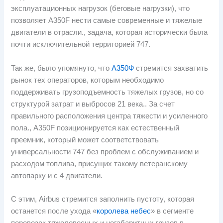
эксплуатационных нагрузок (беговые нагрузки), что
позволяет A350F нести самые современные и тяжелые
двигатели в отрасли., задача, которая исторически была
почти исключительной территорией 747.
Так же, было упомянуто, что
А350Ф
стремится захватить
рынок тех операторов, которым необходимо
поддерживать грузоподъемность тяжелых грузов, но со
структурой затрат и выбросов 21 века.. За счет
правильного расположения центра тяжести и усиленного
пола., A350F позиционируется как естественный
преемник, который может соответствовать
универсальности 747 без проблем с обслуживанием и
расходом топлива, присущих такому ветеранскому
автопарку и с 4 двигатели.
С этим, Airbus стремится заполнить пустоту, которая
останется после ухода «
королева небес
» в сегменте
перевозок тяжеловесных и негабаритных грузов в