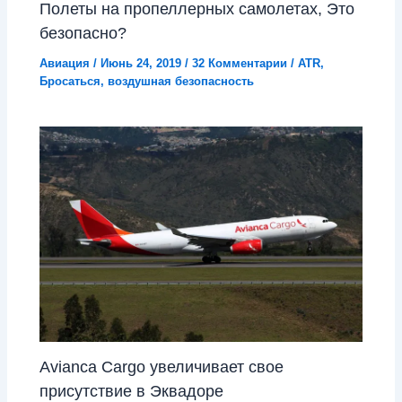
Полеты на пропеллерных самолетах, Это
безопасно?
Авиация
/
Июнь 24, 2019
/
32 Комментарии
/
ATR
,
Бросаться
,
воздушная безопасность
Avianca Cargo увеличивает свое
присутствие в Эквадоре