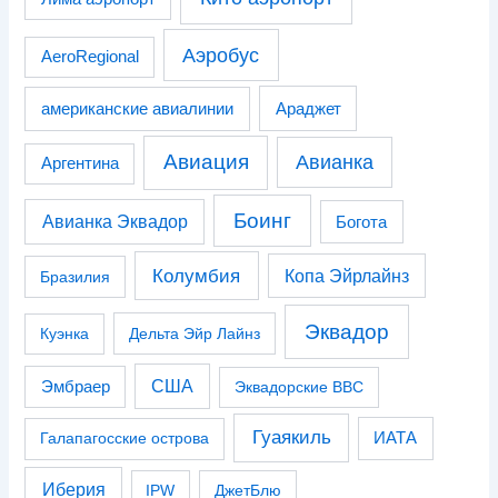
Аэробус
AeroRegional
американские авиалинии
Араджет
Авиация
Авианка
Аргентина
Боинг
Авианка Эквадор
Богота
Колумбия
Копа Эйрлайнз
Бразилия
Эквадор
Куэнка
Дельта Эйр Лайнз
США
Эмбраер
Эквадорские ВВС
Гуаякиль
Галапагосские острова
ИАТА
Иберия
IPW
ДжетБлю