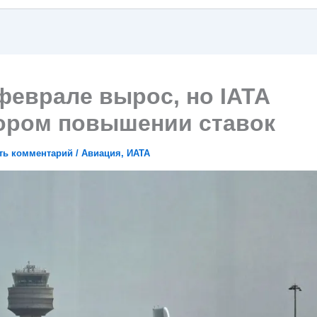
феврале вырос, но IATA
кором повышении ставок
ть комментарий
/
Авиация
,
ИАТА