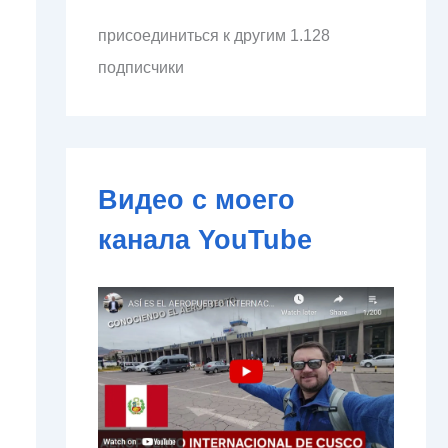
л
присоединиться к другим 1.128
е
к
подписчики
т
р
о
н
н
о
Видео с моего
й
п
канала YouTube
о
ч
т
ы