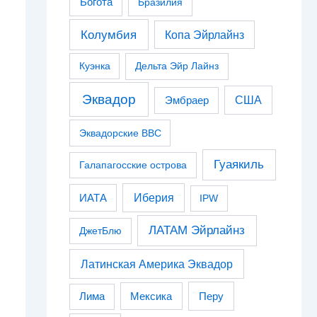
Богота
Бразилия
Колумбия
Копа Эйрлайнз
Куэнка
Дельта Эйр Лайнз
Эквадор
США
Эмбраер
Эквадорские ВВС
Гуаякиль
Галапагосские острова
Иберия
ИАТА
IPW
ЛАТАМ Эйрлайнз
ДжетБлю
Латинская Америка Эквадор
Перу
Лима
Мексика