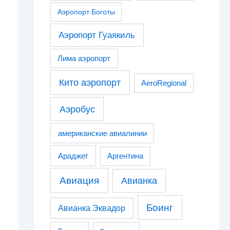
Аэропорт Боготы
Аэропорт Гуаякиль
Лима аэропорт
Кито аэропорт
AeroRegional
Аэробус
американские авиалинии
Араджет
Аргентина
Авиация
Авианка
Боинг
Авианка Эквадор