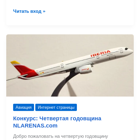
Переведите
Читать вход »
средства
PayPal
на
местный
сберегательный
или
текущий
счет.
Авиация
Интернет страницы
Конкурс: Четвертая годовщина
NLARENAS.com
Добро пожаловать на четвертую годовщину