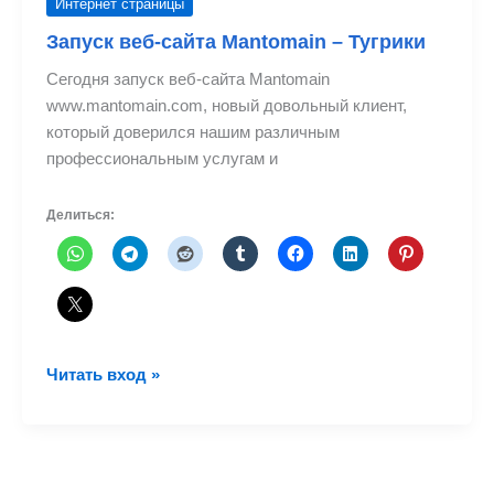
Интернет страницы
Запуск веб-сайта Mantomain – Тугрики
Сегодня запуск веб-сайта Mantomain
www.mantomain.com, новый довольный клиент,
который доверился нашим различным
профессиональным услугам и
Делиться:
Запуск
Читать вход »
веб-
сайта
Mantomain
–