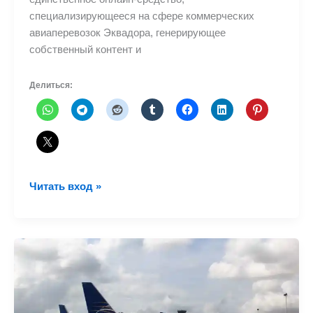
специализирующееся на сфере коммерческих
авиаперевозок Эквадора, генерирующее
собственный контент и
Делиться:
Первая
Читать вход »
годовщина
NLARENAS.com
–
Конкурс