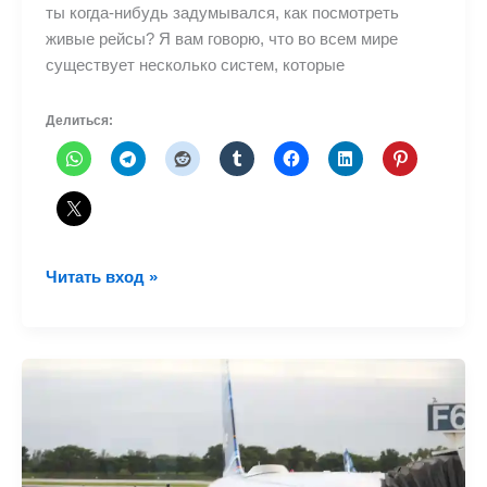
ты когда-нибудь задумывался, как посмотреть
живые рейсы? Я вам говорю, что во всем мире
существует несколько систем, которые
Делиться:
Как
Читать вход »
работает
полетный
радар?
24?