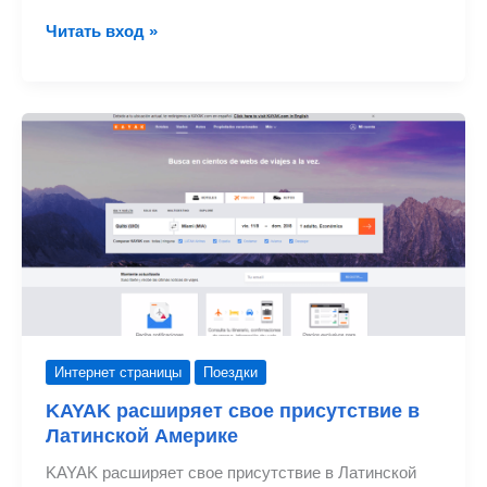
Из
Читать вход »
Кито
в
Форт-
Лодердейл
с
JetBlue
Интернет страницы
Поездки
KAYAK расширяет свое присутствие в
Латинской Америке
KAYAK расширяет свое присутствие в Латинской