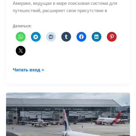
Америке, ведущая в мире поисковая система для
путешествий, расширяет свое присутствие в
Делиться:
KAYAK
Читать вход »
расширяет
свое
присутствие
в
Латинской
Америке