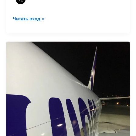
Полеты
Читать вход »
с
VivaColombia