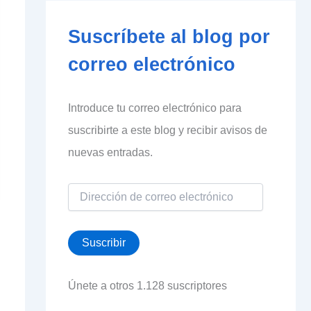
Suscríbete al blog por
correo electrónico
Introduce tu correo electrónico para
suscribirte a este blog y recibir avisos de
nuevas entradas.
D
i
r
e
Suscribir
c
c
i
Únete a otros 1.128 suscriptores
ó
n