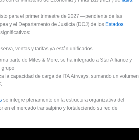
visto para el primer trimestre de 2027 —pendiente de las
opea y el Departamento de Justicia (DOJ) de los
Estados
ignificativos:
erva, ventas y tarifas ya están unificados.
forma parte de Miles & More, se ha integrado a Star Alliance y
l grupo.
iza la capacidad de carga de ITA Airways, sumando un volumen
.
s
se integre plenamente en la estructura organizativa del
or en el mercado transalpino y fortaleciendo su red de