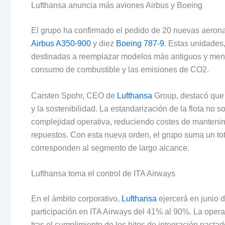
Lufthansa anuncia más aviones Airbus y Boeing
El grupo ha confirmado el pedido de 20 nuevas aeronav
Airbus A350-900
y diez
Boeing 787-9
. Estas unidades
destinadas a reemplazar modelos más antiguos y menos 
consumo de combustible y las emisiones de CO2.
Carsten Spohr, CEO de
Lufthansa
Group, destacó que 
y la sostenibilidad. La estandarización de la flota no 
complejidad operativa, reduciendo costes de mantenimie
repuestos. Con esta nueva orden, el grupo suma un to
corresponden al segmento de largo alcance.
Lufthansa toma el control de ITA Airways
En el ámbito corporativo,
Lufthansa
ejercerá en junio 
participación en ITA Airways del 41% al 90%. La opera
tras el cumplimiento de los hitos de integración pact