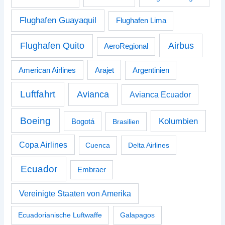
Flughafen Guayaquil
Flughafen Lima
Airbus
Flughafen Quito
AeroRegional
American Airlines
Arajet
Argentinien
Luftfahrt
Avianca
Avianca Ecuador
Boeing
Kolumbien
Bogotá
Brasilien
Copa Airlines
Cuenca
Delta Airlines
Ecuador
Embraer
Vereinigte Staaten von Amerika
Ecuadorianische Luftwaffe
Galapagos