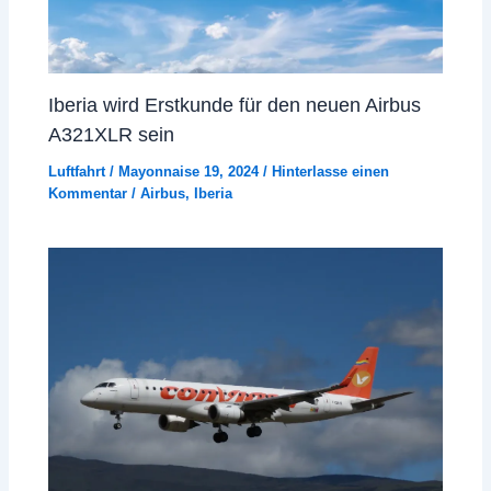
Iberia wird Erstkunde für den neuen Airbus
A321XLR sein
Luftfahrt
/
Mayonnaise 19, 2024
/
Hinterlasse einen
Kommentar
/
Airbus
,
Iberia