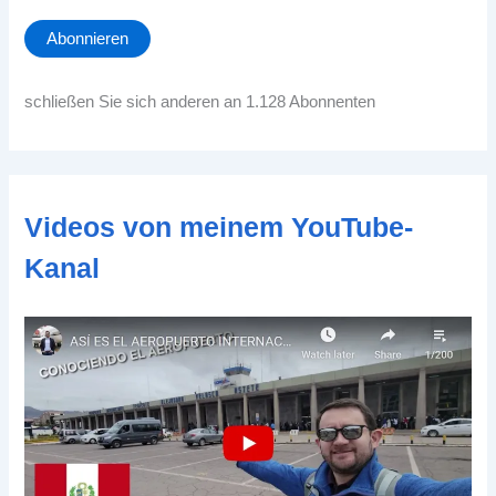
M
a
Abonnieren
i
l
-
schließen Sie sich anderen an 1.128 Abonnenten
A
d
d
r
e
Videos von meinem YouTube-
s
s
Kanal
e