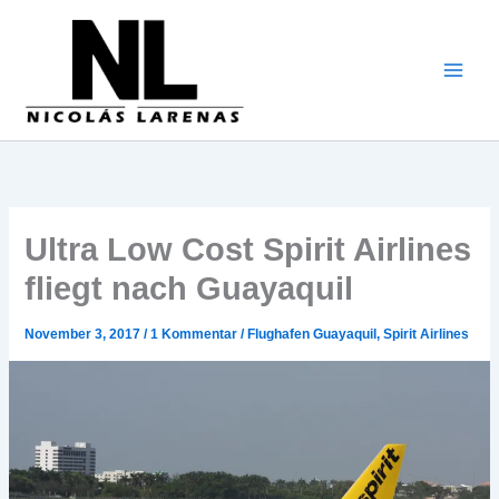
Zum
Inhalt
gehen
Ultra Low Cost Spirit Airlines
fliegt nach Guayaquil
November 3, 2017
/
1 Kommentar
/
Flughafen Guayaquil
,
Spirit Airlines