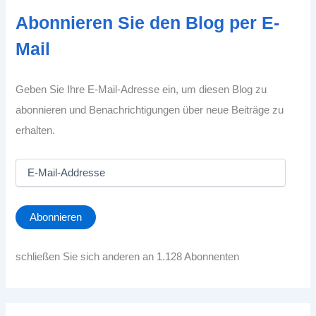
Abonnieren Sie den Blog per E-
Mail
Geben Sie Ihre E-Mail-Adresse ein, um diesen Blog zu
abonnieren und Benachrichtigungen über neue Beiträge zu
erhalten.
E
-
M
a
Abonnieren
i
l
-
schließen Sie sich anderen an 1.128 Abonnenten
A
d
d
r