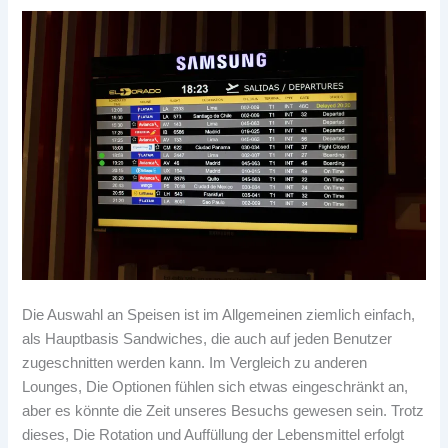
Die Auswahl an Speisen ist im Allgemeinen ziemlich einfach,
als Hauptbasis Sandwiches, die auch auf jeden Benutzer
zugeschnitten werden kann. Im Vergleich zu anderen
Lounges, Die Optionen fühlen sich etwas eingeschränkt an,
aber es könnte die Zeit unseres Besuchs gewesen sein. Trotz
dieses, Die Rotation und Auffüllung der Lebensmittel erfolgt