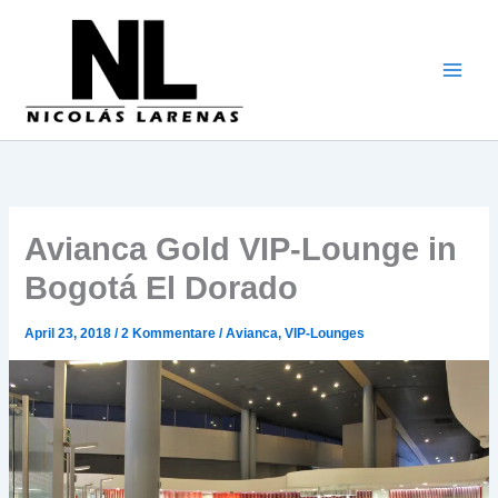
Zum
Inhalt
gehen
Avianca Gold VIP-Lounge in
Bogotá El Dorado
April 23, 2018
/
2 Kommentare
/
Avianca
,
VIP-Lounges