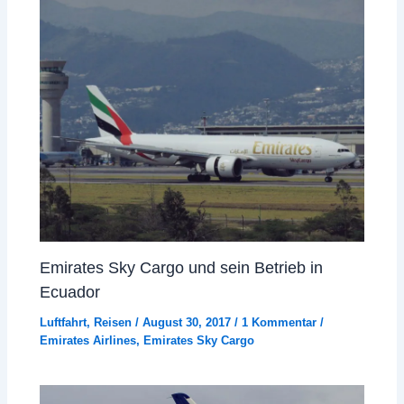
Emirates Sky Cargo und sein Betrieb in
Ecuador
Luftfahrt
,
Reisen
/
August 30, 2017
/
1 Kommentar
/
Emirates Airlines
,
Emirates Sky Cargo