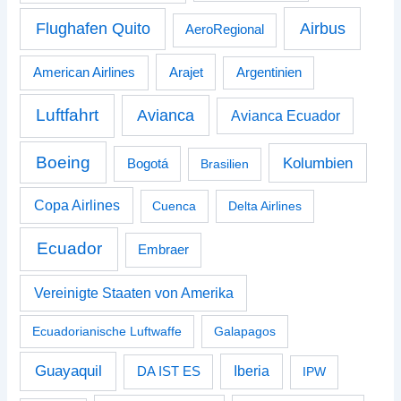
Airbus
Flughafen Quito
AeroRegional
American Airlines
Arajet
Argentinien
Luftfahrt
Avianca
Avianca Ecuador
Boeing
Kolumbien
Bogotá
Brasilien
Copa Airlines
Cuenca
Delta Airlines
Ecuador
Embraer
Vereinigte Staaten von Amerika
Ecuadorianische Luftwaffe
Galapagos
Guayaquil
Iberia
DA IST ES
IPW