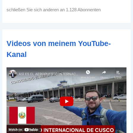
l
-
schließen Sie sich anderen an 1.128 Abonnenten
A
d
d
r
e
Videos von meinem YouTube-
s
s
Kanal
e