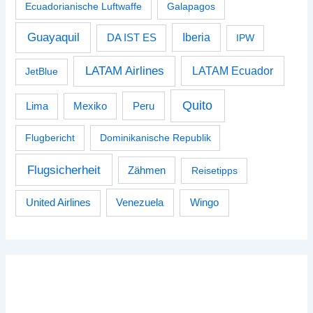
Ecuadorianische Luftwaffe
Galapagos
Guayaquil
Iberia
DA IST ES
IPW
LATAM Airlines
LATAM Ecuador
JetBlue
Quito
Peru
Lima
Mexiko
Flugbericht
Dominikanische Republik
Flugsicherheit
Zähmen
Reisetipps
Venezuela
Wingo
United Airlines