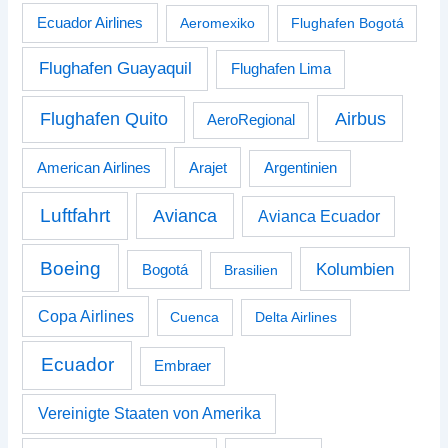
Ecuador Airlines
Aeromexiko
Flughafen Bogotá
Flughafen Guayaquil
Flughafen Lima
Airbus
Flughafen Quito
AeroRegional
American Airlines
Arajet
Argentinien
Luftfahrt
Avianca
Avianca Ecuador
Boeing
Kolumbien
Bogotá
Brasilien
Copa Airlines
Cuenca
Delta Airlines
Ecuador
Embraer
Vereinigte Staaten von Amerika