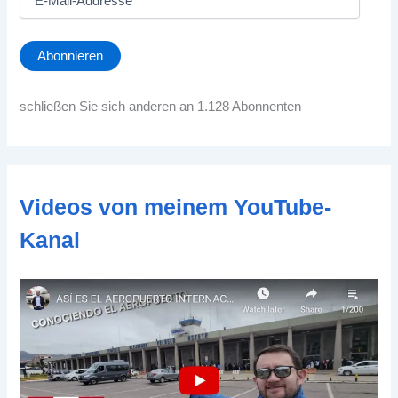
-
M
a
Abonnieren
i
l
-
schließen Sie sich anderen an 1.128 Abonnenten
A
d
d
r
e
Videos von meinem YouTube-
s
s
Kanal
e