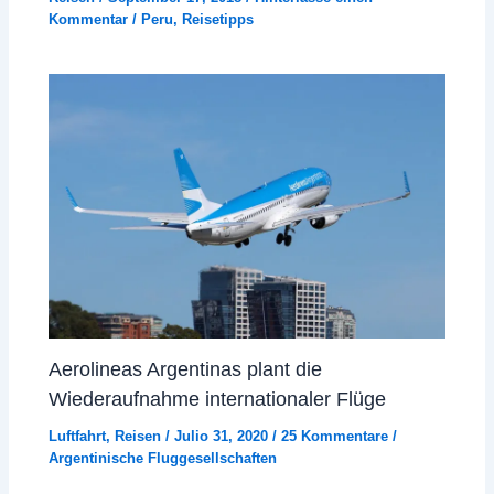
Kommentar
/
Peru
,
Reisetipps
Aerolineas Argentinas plant die
Wiederaufnahme internationaler Flüge
Luftfahrt
,
Reisen
/
Julio 31, 2020
/
25 Kommentare
/
Argentinische Fluggesellschaften