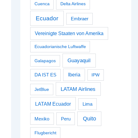
Cuenca
Delta Airlines
Ecuador
Embraer
Vereinigte Staaten von Amerika
Ecuadorianische Luftwaffe
Guayaquil
Galapagos
Iberia
DA IST ES
IPW
LATAM Airlines
JetBlue
LATAM Ecuador
Lima
Quito
Peru
Mexiko
Flugbericht