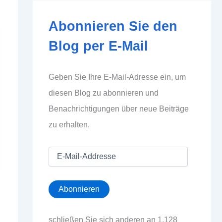
Abonnieren Sie den
Blog per E-Mail
Geben Sie Ihre E-Mail-Adresse ein, um
diesen Blog zu abonnieren und
Benachrichtigungen über neue Beiträge
zu erhalten.
E
-
M
a
Abonnieren
i
l
-
schließen Sie sich anderen an 1.128
A