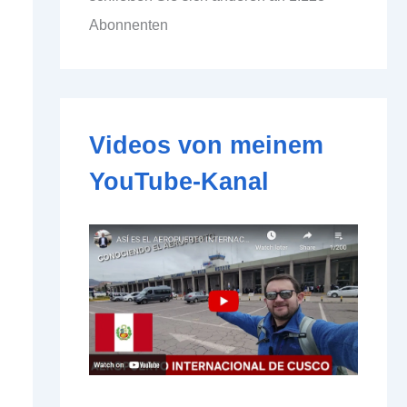
d
Abonnenten
d
r
e
s
s
e
Videos von meinem
YouTube-Kanal