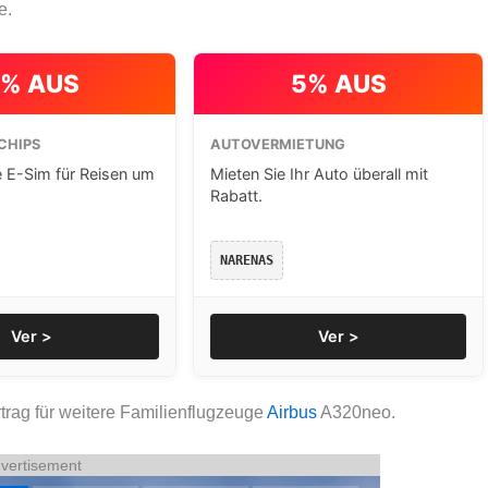
e.
% AUS
5% AUS
CHIPS
AUTOVERMIETUNG
e E-Sim für Reisen um
Mieten Sie Ihr Auto überall mit
Rabatt.
NARENAS
Ver >
Ver >
trag für weitere Familienflugzeuge
Airbus
A320neo.
vertisement